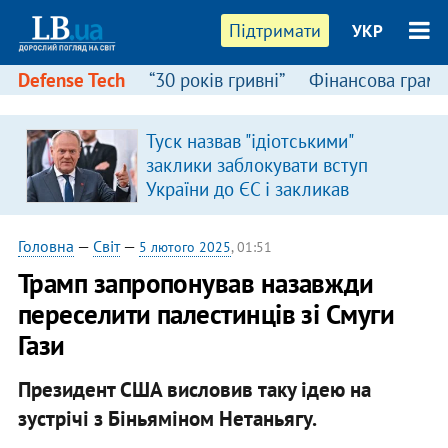
Підтримати
УКР
Defense Tech
“30 років гривні”
Фінансова грамо
:
Туск назвав "ідіотськими"
заклики заблокувати вступ
України до ЄС і закликав
припинити антиукраїнську
риторику
Головна
—
Світ
—
5 лютого 2025
, 01:51
Трамп запропонував назавжди
переселити палестинців зі Смуги
Гази
Президент США висловив таку ідею на
зустрічі з Біньяміном Нетаньягу.