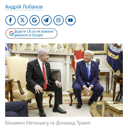
Андрій Лобанов
Додати LB.ua як бажане
джерело в Google
Біньямін Нетаньягу та Дональд Трамп