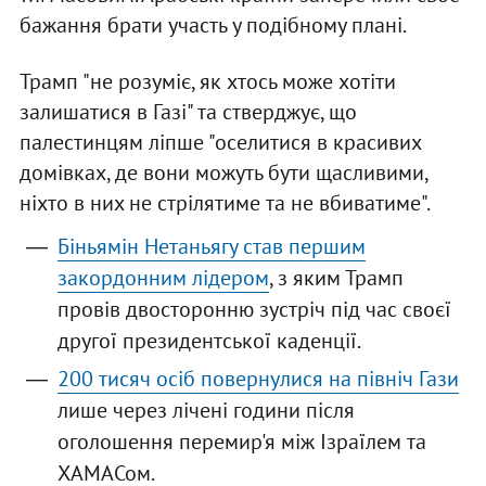
бажання брати участь у подібному плані.
Трамп "не розуміє, як хтось може хотіти
залишатися в Газі" та стверджує, що
палестинцям ліпше "оселитися в красивих
домівках, де вони можуть бути щасливими,
ніхто в них не стрілятиме та не вбиватиме".
Біньямін Нетаньягу став першим
закордонним лідером
, з яким Трамп
провів двосторонню зустріч під час своєї
другої президентської каденції.
200 тисяч осіб повернулися на північ Гази
лише через лічені години після
оголошення перемир'я між Ізраїлем та
ХАМАСом.