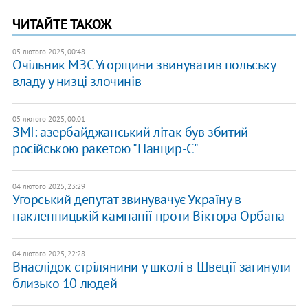
ЧИТАЙТЕ ТАКОЖ
05 лютого 2025, 00:48
Очільник МЗС Угорщини звинуватив польську
владу у низці злочинів
05 лютого 2025, 00:01
ЗМІ: азербайджанський літак був збитий
російською ракетою "Панцир-С"
04 лютого 2025, 23:29
Угорський депутат звинувачує Україну в
наклепницькій кампанії проти Віктора Орбана
04 лютого 2025, 22:28
Внаслідок стрілянини у школі в Швеції загинули
близько 10 людей