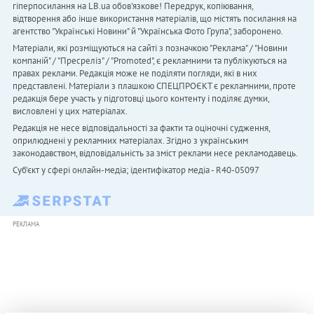
гіперпосилання на LB.ua обов'язкове! Передрук, копіювання,
відтворення або інше використання матеріалів, що містять посилання на
агентство "Українськi Новини" й "Українська Фото Група", заборонено.
Матеріали, які розміщуються на сайті з позначкою "Реклама" / "Новини
компаній" / "Пресреліз" / "Promoted", є рекламними та публікуються на
правах реклами. Редакція може не поділяти погляди, які в них
представлені. Матеріали з плашкою СПЕЦПРОЄКТ є рекламними, проте
редакція бере участь у підготовці цього контенту і поділяє думки,
висловлені у цих матеріалах.
Редакція не несе відповідальності за факти та оціночні судження,
оприлюднені у рекламних матеріалах. Згідно з українським
законодавством, відповідальність за зміст реклами несе рекламодавець.
Cуб'єкт у сфері онлайн-медіа; ідентифікатор медіа - R40-05097
РЕКЛАМА