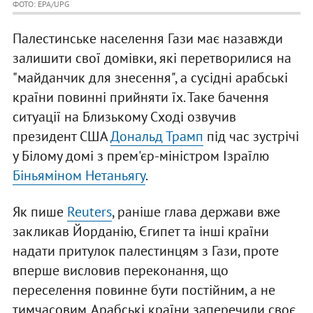
ФОТО: EPA/UPG
Палестинське населення Гази має назавжди
залишити свої домівки, які перетворилися на
"майданчик для знесення", а сусідні арабські
країни повинні прийняти їх. Таке бачення
ситуації на Близькому Сході озвучив
президент США
Дональд Трамп
під час зустрічі
у Білому домі з прем'єр-міністром Ізраїлю
Біньяміном Нетаньягу
.
Як пише
Reuters
, раніше глава держави вже
закликав Йорданію, Єгипет та інші країни
надати притулок палестинцям з Гази, проте
вперше висловив переконання, що
переселення повинне бути постійним, а не
тимчасовим. Арабські країни заперечили своє