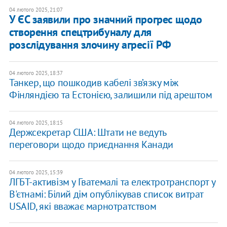
04 лютого 2025, 21:07
У ЄС заявили про значний прогрес щодо
створення спецтрибуналу для
розслідування злочину агресії РФ
04 лютого 2025, 18:37
Танкер, що пошкодив кабелі зв’язку між
Фінляндією та Естонією, залишили під арештом
04 лютого 2025, 18:15
Держсекретар США: Штати не ведуть
переговори щодо приєднання Канади
04 лютого 2025, 15:39
ЛГБТ-активізм у Гватемалі та електротранспорт у
В'єтнамі: Білий дім опублікував список витрат
USAID, які вважає марнотратством