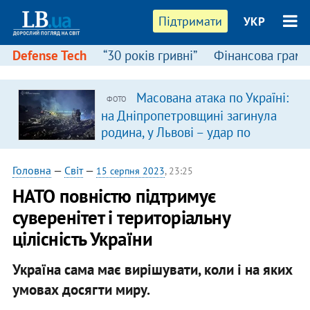
Підтримати
УКР
Defense Tech
“30 років гривні”
Фінансова грамо
Масована атака по Україні:
ФОТО
на Дніпропетровщині загинула
родина, у Львові – удар по
багатоповерхівках
(доповнюється)
Головна
—
Світ
—
15 серпня 2023
, 23:25
НАТО повністю підтримує
суверенітет і територіальну
цілісність України
Україна сама має вирішувати, коли і на яких
умовах досягти миру.