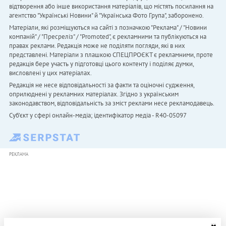
відтворення або інше використання матеріалів, що містять посилання на
агентство "Українськi Новини" й "Українська Фото Група", заборонено.
Матеріали, які розміщуються на сайті з позначкою "Реклама" / "Новини
компаній" / "Пресреліз" / "Promoted", є рекламними та публікуються на
правах реклами. Редакція може не поділяти погляди, які в них
представлені. Матеріали з плашкою СПЕЦПРОЄКТ є рекламними, проте
редакція бере участь у підготовці цього контенту і поділяє думки,
висловлені у цих матеріалах.
Редакція не несе відповідальності за факти та оціночні судження,
оприлюднені у рекламних матеріалах. Згідно з українським
законодавством, відповідальність за зміст реклами несе рекламодавець.
Cуб'єкт у сфері онлайн-медіа; ідентифікатор медіа - R40-05097
РЕКЛАМА