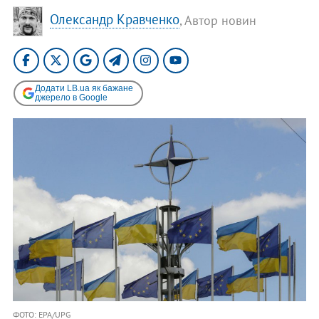
Олександр Кравченко
, Автор новин
Додати LB.ua як бажане
джерело в Google
ФОТО: EPA/UPG