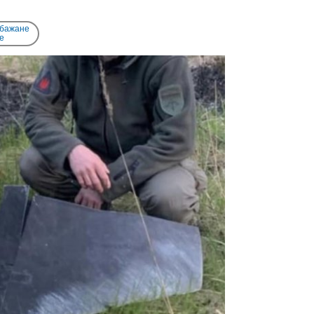
 бажане
e