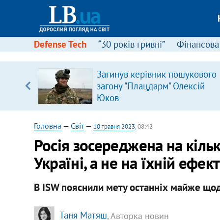
Defense Tech
“30 років гривні”
Фінансова
серця
Загинув керівник пошукового
 кави
загону "Плацдарм" Олексій
Юков
Головна
—
Світ
—
10 травня 2023
, 08:42
Росія зосереджена на кільк
Україні, а не на їхній ефек
В ISW пояснили мету останніх майже щод
Таня Матяш
, Авторка новин