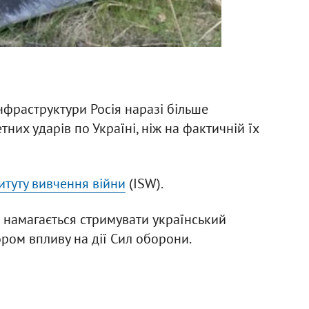
нфраструктури Росія наразі більше
них ударів по Україні, ніж на фактичній їх
итуту вивчення війни
(ISW).
 намагається стримувати український
ором впливу на дії Сил оборони.