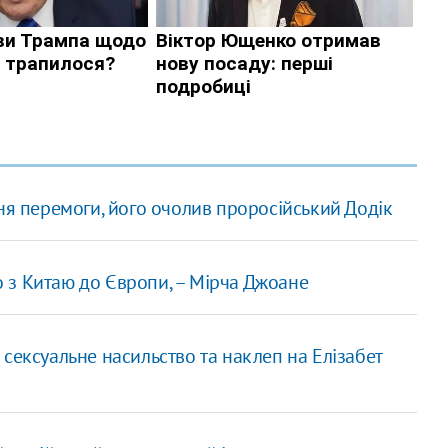
ня перемоги, його очолив проросійський Додік
 з Китаю до Європи, – Мірча Джоане
сексуальне насильство та наклеп на Елізабет