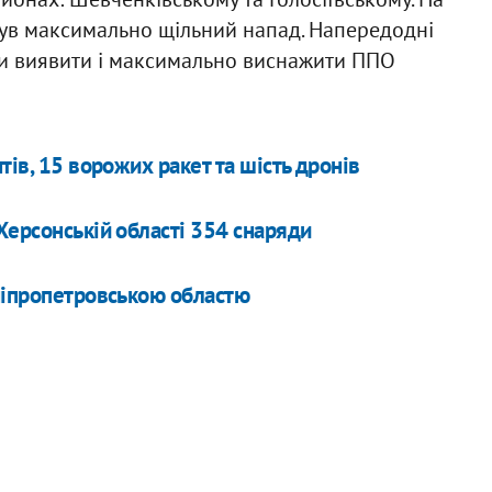
був максимально щільний напад. Напередодні
би виявити і максимально виснажити ППО
тів, 15 ворожих ракет та шість дронів
Херсонській області 354 снаряди
ніпропетровською областю