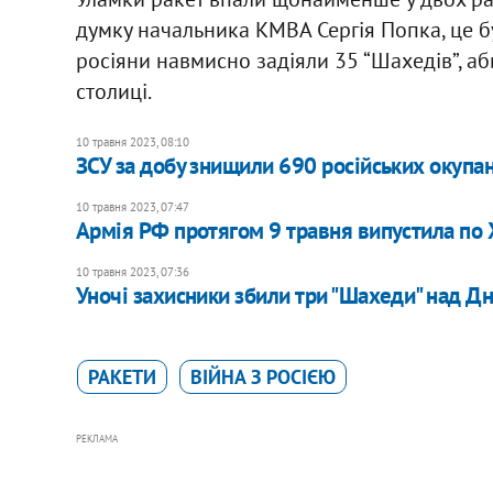
думку начальника КМВА Сергія Попка, це 
росіяни навмисно задіяли 35 “Шахедів”, а
столиці.
10 травня 2023, 08:10
ЗСУ за добу знищили 690 російських окупан
10 травня 2023, 07:47
Армія РФ протягом 9 травня випустила по 
10 травня 2023, 07:36
Уночі захисники збили три "Шахеди" над Д
РАКЕТИ
ВІЙНА З РОСІЄЮ
РЕКЛАМА