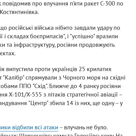
ож повідомив про влучання п’яти ракет С-300 по
 Костянтинівка.
о російські війська нібито завдали удару по
 і складах боєприпасів", і "успішно" вразили
нки та інфраструктуру, росіяни продовжують
єктах.
мія випустила проти українців 25 крилатих
ет "Калібр" спрямували з Чорного моря на східні
асобами ППО "Схід". Ближче до 4 ранку росіяни
я Х-101/Х-555 з літаків стратегічної авіації –
ндування "Центр" збила 14 із них, ще одну – у
ики відбили всі атаки
– влучань не було.
онах: Шевченківському та Голосіївському. На