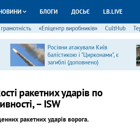
НОВИНИ
БЛОГИ
ДОСЬЄ
LB.LIVE
 грамотність
«Епіцентр виробників»
CultHub
Те
Росіяни атакували Київ
балістикою і "Цирконами", є
загиблі (доповнено)
ості ракетних ударів по
тивності, – ISW
енних ракетних ударів ворога.