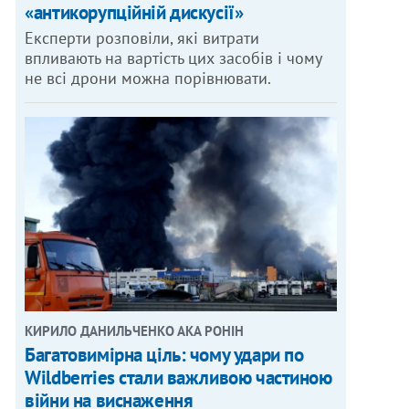
«антикорупційній дискусії»
Експерти розповіли, які витрати
впливають на вартість цих засобів і чому
не всі дрони можна порівнювати.
КИРИЛО ДАНИЛЬЧЕНКО АКА РОНІН
Багатовимірна ціль: чому удари по
Wildberries стали важливою частиною
війни на виснаження