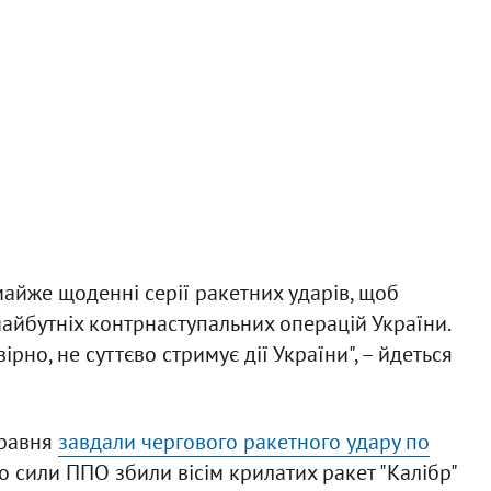
майже щоденні серії ракетних ударів, щоб
айбутніх контрнаступальних операцій України.
рно, не суттєво стримує дії України", – йдеться
 травня
завдали чергового ракетного удару по
що сили ППО збили вісім крилатих ракет "Калібр"