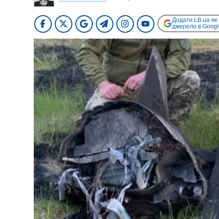
Додати LB.ua як
джерело в Googl