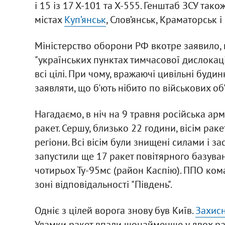
і 15 із 17 Х-101 та Х-555. Генштаб ЗСУ так
містах
Куп’янськ
, Слов’янськ, Краматорськ і
Міністерство оборони РФ вкотре заявило, щ
"українських пунктах тимчасової дислокації
всі цілі. При чому, вражаючі цивільні буди
заявляти, що б'ють нібито по військових об'
Нагадаємо, в ніч на 9 травня російська ар
ракет. Сершу, близько 22 години, вісім рак
регіони. Всі вісім були знищені силами і з
запустили ще 17 ракет повітярного базуванн
чотирьох Ту-95мс (район Каспію). ППО кома
зоні відповідальності "Південь".
Одніє з цілей ворога знову був Київ.
Захисн
Уламки ракет впали щонайменше у двох рай