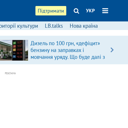
Підтримати
УКР
риторії культури
LB.talks
Нова країна
Дизель по 100 грн, «дефіцит»
бензину на заправках і
мовчання уряду. Що буде далі з
цінами на пальне?
РЕКЛАМА