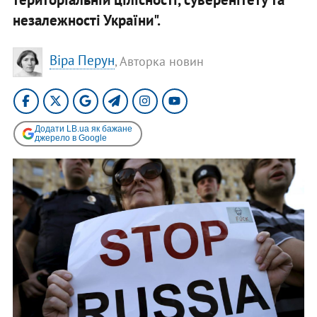
незалежності України".
Віра Перун
, Авторка новин
Додати LB.ua як бажане
джерело в Google