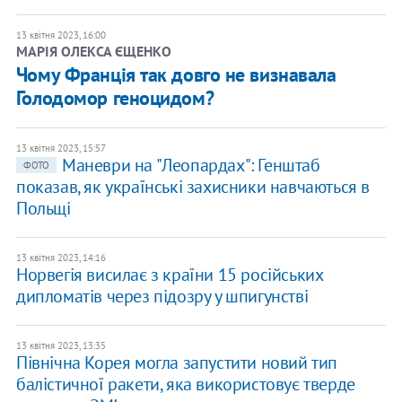
13 квітня 2023, 16:00
​МАРІЯ ОЛЕКСА ЄЩЕНКО
Чому Франція так довго не визнавала
Голодомор геноцидом?
13 квітня 2023, 15:57
​Маневри на "Леопардах": Генштаб
ФОТО
показав, як українські захисники навчаються в
Польщі
13 квітня 2023, 14:16
Норвегія висилає з країни 15 російських
дипломатів через підозру у шпигунстві
13 квітня 2023, 13:35
Північна Корея могла запустити новий тип
балістичної ракети, яка використовує тверде