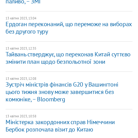
паливо, − ЗМІ
13 квітня 2023, 13:04
Ердоган переконаний, що переможе на виборах
без другого туру
13 квітня 2023, 12:35
Тайвань стверджує, що переконав Китай суттєво
змінити план щодо безпольотної зони
13 квітня 2023, 12:08
Зустріч міністрів фінансів G20 у Вашингтоні
цього тижня знову може завершитися без
комюніке, − Bloomberg
13 квітня 2023, 10:58
Міністерка закордонних справ Німеччини
Бербок розпочала візит до Китаю