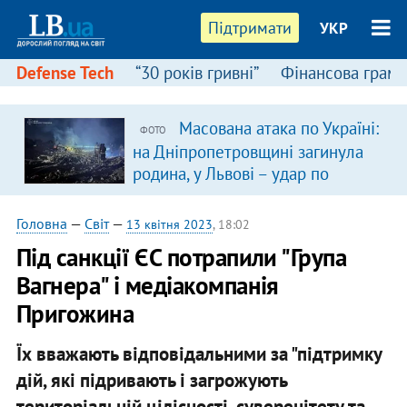
Підтримати
УКР
Defense Tech
“30 років гривні”
Фінансова грамо
Масована атака по Україні:
ФОТО
на Дніпропетровщині загинула
родина, у Львові – удар по
багатоповерхівках
(доповнюється)
Головна
—
Світ
—
13 квітня 2023
, 18:02
Під санкції ЄС потрапили "Група
Вагнера" і медіакомпанія
Пригожина
Їх вважають відповідальними за "підтримку
дій, які підривають і загрожують
територіальній цілісності, суверенітету та