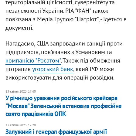
територіальній цілісності, суверенітету та
незалежності України. РІА "ФАН" також
пов'язана з Медіа Групою "Патріот", - ідеться в
документі.
Нагадаємо, США запровадили санкції проти
підприємств, пов'язаних з Усмановим та
компанією "Росатом"
. Також під обмеження
потрапив
угорський банк
, який РФ може
використовувати для операцій розвідки.
13 квітня 2023, 17:40
У річницю ураження російського крейсера
"Москва" Зеленський встановив професійне
свято працівників ОПК
13 квітня 2023, 17:20
Залужний і генерал французької армії