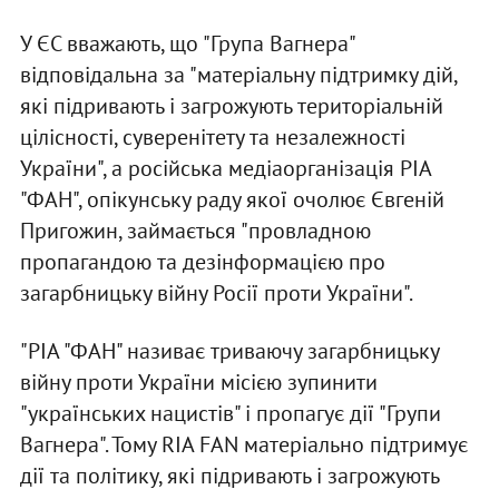
У ЄС вважають, що "Група Вагнера"
відповідальна за "матеріальну підтримку дій,
які підривають і загрожують територіальній
цілісності, суверенітету та незалежності
України", а російська медіаорганізація РІА
"ФАН", опікунську раду якої очолює Євгеній
Пригожин, займається "провладною
пропагандою та дезінформацією про
загарбницьку війну Росії проти України".
"РІА "ФАН" називає триваючу загарбницьку
війну проти України місією зупинити
"українських нацистів" і пропагує дії "Групи
Вагнера". Тому RIA FAN матеріально підтримує
дії та політику, які підривають і загрожують