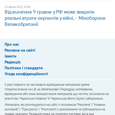
13 квітня 2023, 10:30
Відзначення 9 травня у РФ може викрити
реальні втрати окупантів у війні, − Міноборони
Великобританії
Про нас
Реклама на сайті
Івенти
Редакція
Політики і стандарти
Угода конфіденційності
У разі повного чи часткового відтворення матеріалів пряме
гіперпосилання на LB.ua обов'язкове! Передрук, копіювання,
відтворення або інше використання матеріалів, що містять посилання на
агентство "Українськi Новини" й "Українська Фото Група", заборонено.
Матеріали, які розміщуються на сайті з позначкою "Реклама" / "Новини
компаній" / "Пресреліз" / "Promoted", є рекламними та публікуються на
правах реклами. Редакція може не поділяти погляди, які в них