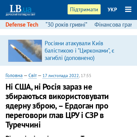
Підтримати
УКР
Defense Tech
“30 років гривні”
Фінансова грамо
Росіяни атакували Київ
балістикою і "Цирконами", є
загиблі (доповнено)
Головна
—
Світ
—
17 листопада 2022
, 17:55
Ні США, ні Росія зараз не
збираються використовувати
ядерну зброю, – Ердоган про
переговори глав ЦРУ і СЗР в
Туреччині