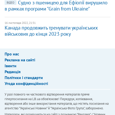
Судно з пшеницею для Ефіопії вирушило
ВІДЕО
в рамках програми "Grain from Ukraine"
16 листопада 2022, 21:51
Канада продовжить тренувати українських
військових до кінця 2023 року
Про нас
Реклама на сайті
Івенти
Редакція
Політики і стандарти
Угода конфіденційності
У разі повного чи часткового відтворення матеріалів пряме
гіперпосилання на LB.ua обов'язкове! Передрук, копіювання,
відтворення або інше використання матеріалів, що містять посилання на
агентство "Українськi Новини" й "Українська Фото Група", заборонено.
Матеріали, які розміщуються на сайті з позначкою "Реклама" / "Новини