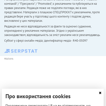
компаній" / "Пресреліз" / "Promoted", є рекламними та публікуються на
правах реклами. Редакція може не поділяти погляди, які в них
представлені. Матеріали з плашкою СПЕЦПРОЄКТ є рекламними, проте
редакція бере участь у підготовці цього контенту і поділяє думки,
висловлені у цих матеріалах.
Редакція не несе відповідальності за факти та оціночні судження,
оприлюднені у рекламних матеріалах. Згідно з українським
законодавством, відповідальність за зміст реклами несе рекламодавець.
Cуб'єкт у сфері онлайн-медіа; ідентифікатор медіа - R40-05097
РЕКЛАМА
Про використання cookies
Продовжуючи переглядати LB.ua ви підтверджуєте, що