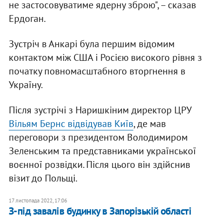
не застосовуватиме ядерну зброю", – сказав
Ердоган.
Зустріч в Анкарі була першим відомим
контактом між США і Росією високого рівня з
початку повномасштабного вторгнення в
Україну.
Після зустрічі з Наришкіним директор ЦРУ
Вільям Бернс відвідував Київ
, де мав
переговори з президентом Володимиром
Зеленським та представниками української
воєнної розвідки. Після цього він здійснив
візит до Польщі.
17 листопада 2022, 17:06
З-під завалів будинку в Запорізькій області