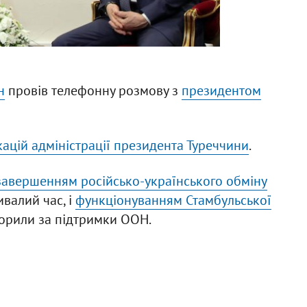
н
провів телефонну розмову з
президентом
кацій адміністрації президента Туреччини
.
завершенням російсько-українського обміну
валий час, і
функціонуванням Стамбульської
творили за підтримки ООН.