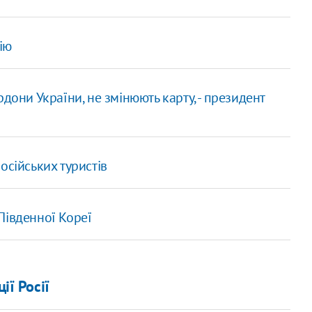
ію
дони України, не змінюють карту, - президент
осійських туристів
Південної Кореї
ії Росії