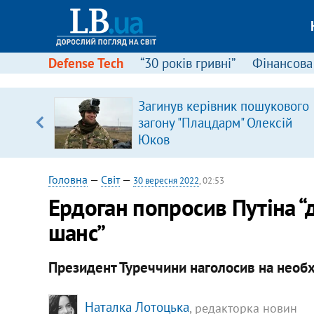
Defense Tech
“30 років гривні”
Фінансова
серця
Загинув керівник пошукового
 кави
загону "Плацдарм" Олексій
Юков
Головна
—
Світ
—
30 вересня 2022
, 02:53
Ердоган попросив Путіна 
шанс”
Президент Туреччини наголосив на необх
Наталка Лотоцька
, редакторка новин