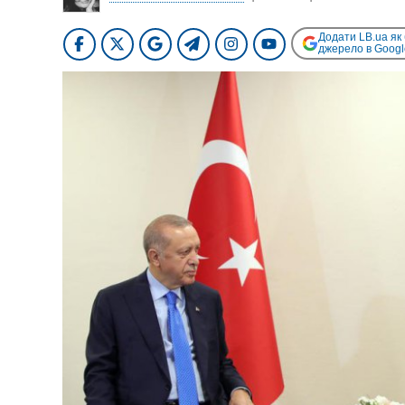
Додати LB.ua як
джерело в Googl