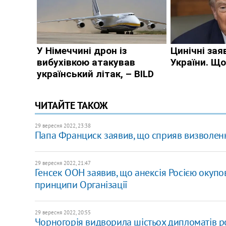
ЧИТАЙТЕ ТАКОЖ
29 вересня 2022, 23:38
Папа Франциск заявив, що сприяв визволен
29 вересня 2022, 21:47
Генсек ООН заявив, що анексія Росією окупов
принципи Організації
29 вересня 2022, 20:55
Чорногорія видворила шістьох дипломатів р