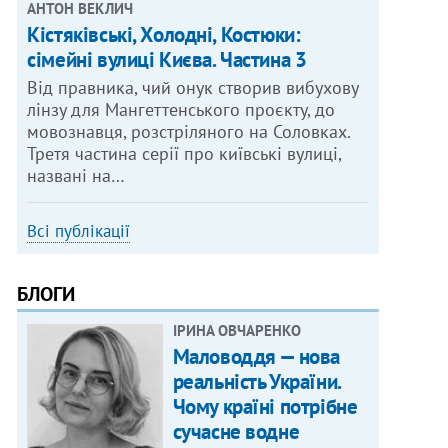
АНТОН ВЕКЛИЧ
Кістяківські, Холодні, Костюки:
сімейні вулиці Києва. Частина 3
Від правника, чий онук створив вибухову
лінзу для Мангеттенського проєкту, до
мовознавця, розстріляного на Соловках.
Третя частина серії про київські вулиці,
названі на…
Всі публікації
БЛОГИ
ІРИНА ОВЧАРЕНКО
Маловоддя — нова
реальність України.
Чому країні потрібне
сучасне водне