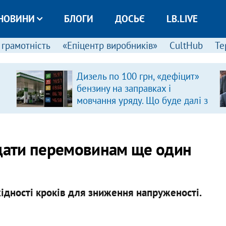
НОВИНИ
БЛОГИ
ДОСЬЄ
LB.LIVE
 грамотність
«Епіцентр виробників»
CultHub
Те
Дизель по 100 грн, «дефіцит»
бензину на заправках і
мовчання уряду. Що буде далі з
цінами на пальне?
“дати перемовинам ще один
ідності кроків для зниження напруженості.