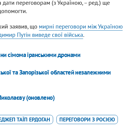
дати переговорам (з Україною, – ред.) ще
допомогти.
кий заявив, що
мирні переговори між Україною
одимир Путін виведе свої війська
.
аїни сімома іранськими дронами
ської та Запорізької областей незалежними
Миколаєву (оновлено)
ЕДЖЕП ТАЇП ЕРДОГАН
ПЕРЕГОВОРИ З РОСІЄЮ