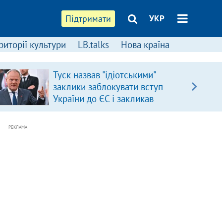
Підтримати
УКР
риторії культури
LB.talks
Нова країна
Туск назвав "ідіотськими"
заклики заблокувати вступ
України до ЄС і закликав
припинити антиукраїнську
риторику
РЕКЛАМА