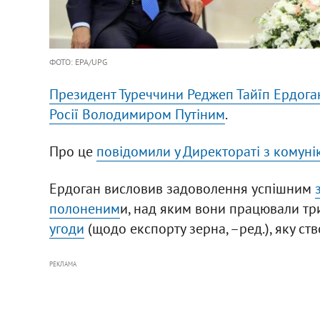
ФОТО: EPA/UPG
Президент Туреччини Реджеп Тайїп Ердога
Росії Володимиром Путіним
.
Про це
повідомили у Директораті з комуні
Ердоган висловив задоволення успішним
полоненим
и, над яким вони працювали три
угоди
(щодо експорту зерна, –ред.), яку с
РЕКЛАМА