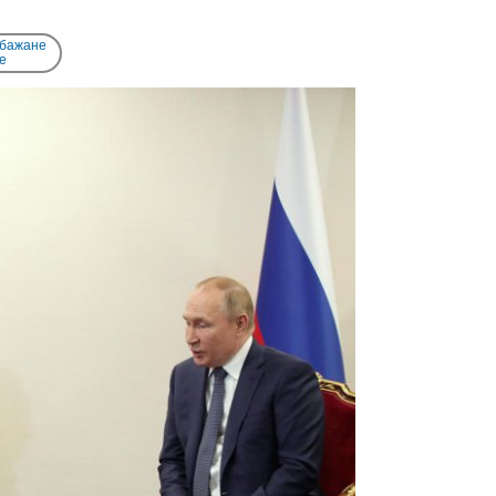
 бажане
e