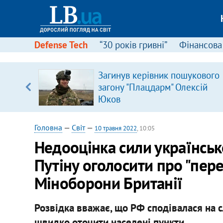
Defense Tech
“30 років гривні”
Фінансова
Загинув керівник пошукового
загону "Плацдарм" Олексій
вщині
Юков
і –
ах
Головна
—
Світ
—
10 травня 2022
, 10:05
Недооцінка сили українськ
Путіну оголосити про "пере
Міноборони Британії
Розвідка вважає, що РФ сподівалася на с
швидко оточити населені пункти.