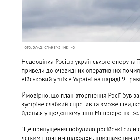
ФОТО: ВЛАДИСЛАВ КУЗНІЧЕНКО
Недооцінка Росією українського опору та 
привели до очевидних оперативних помилок
військовий успіх в Україні на параді 9 трав
Ймовірно, що план вторгнення Росії був з
зустріне слабкий спротив та зможе швидко 
йдеться у щоденному звіті Міністерства Ве
"Це припущення побудило російські сили 
легким і точним підходом, призначеним д