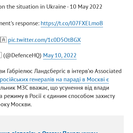
on the situation in Ukraine - 10 May 2022
ment's response:
https://t.co/l07FXELmoB
🇦
pic.twitter.com/1c0D5OtBGX
🇧 (@DefenceHQ)
May 10, 2022
и Габріелюс Ландсбергіс в інтервʼю Associated
російських генералів на параді в Москві є
чільник МЗС вважає, що усунення від влади
 режиму в Росії є єдиним способом захисту
 боку Москви.