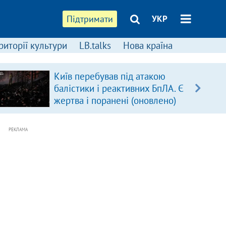
Підтримати
УКР
риторії культури
LB.talks
Нова країна
Київ перебував під атакою
балістики і реактивних БпЛА. Є
жертва і поранені (оновлено)
РЕКЛАМА