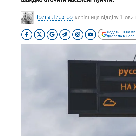
Ірина Лисогор
, керівниця відділу "Нови
Додати LB.ua як
джерело в Googl