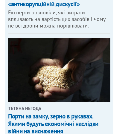
«антикорупційній дискусії»
Експерти розповіли, які витрати
впливають на вартість цих засобів і чому
не всі дрони можна порівнювати.
ТЕТЯНА НЕГОДА
Порти на замку, зерно в рукавах.
Якими будуть економічні наслідки
війни на виснаження