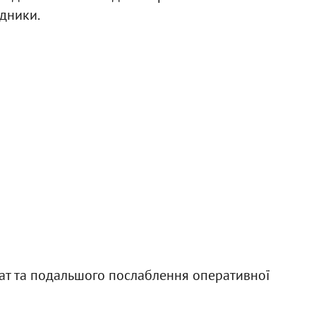
ідники.
ат та подальшого послаблення оперативної