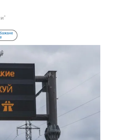
ни"
 бажане
e