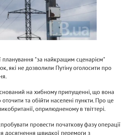
її планування "за найкращим сценарієм"
, які не дозволили Путіну оголосити про
ня.
аснований на хибному припущенні, що вона
оточити та обійти населені пункти. Про це
ликобританії, оприлюдненому в твіттері.
спробувати провести початкову фазу операції
ля досягнення швидкої перемоги з