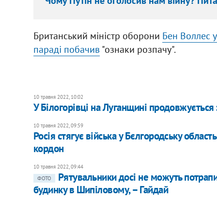
Чому Путін не оголосив нам війну? Пит
Британський міністр оборони
Бен Воллес у
параді побачив
"ознаки розпачу".
10 травня 2022, 10:02
У Білогорівці на Луганщині продовжується з
10 травня 2022, 09:59
Росія стягує війська у Бєлгородську область
кордон
10 травня 2022, 09:44
Рятувальники досі не можуть потрапи
ФОТО
будинку в Шипіловому, – Гайдай