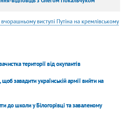
ання-відповідь з Олегом Покальчуком
 вчорашньому виступі Путіна на кремлівському
ачистка території від окупантів
, щоб завадити українській армії вийти на
ти до школи у Білогорівці та заваленому