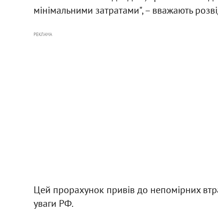
мінімальними затратами", – вважають розв
РЕКЛАМА
Цей прорахунок привів до непомірних втр
уваги РФ.