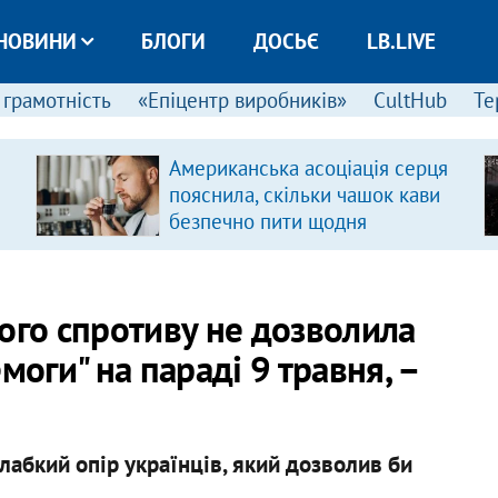
НОВИНИ
БЛОГИ
ДОСЬЄ
LB.LIVE
 грамотність
«Епіцентр виробників»
CultHub
Те
Американська асоціація серця
пояснила, скільки чашок кави
безпечно пити щодня
ого спротиву не дозволила
моги" на параді 9 травня, –
лабкий опір українців, який дозволив би