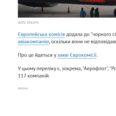
ФОТО: EPA/UPG
Європейська комісія
додала до "чорного сп
авіакомпанію
, оскільки вони не відповід
Про це йдеться у
заяві Єврокомісії
.
У цьому переліку є, зокрема, "Аерофлот", "Р
117 компаній.
РЕКЛАМА