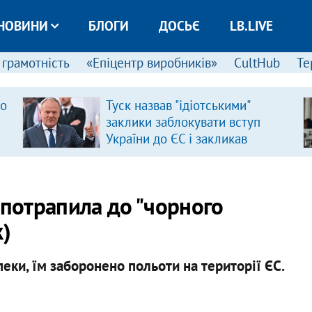
НОВИНИ
БЛОГИ
ДОСЬЄ
LB.LIVE
 грамотність
«Епіцентр виробників»
CultHub
Те
ро
Туск назвав "ідіотськими"
заклики заблокувати вступ
України до ЄС і закликав
припинити антиукраїнську
риторику
 потрапила до "чорного
к)
еки, їм заборонено польоти на території ЄС.