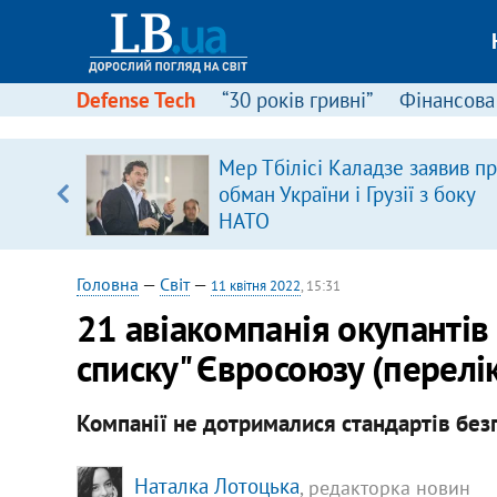
Defense Tech
“30 років гривні”
Фінансова
Мер Тбілісі Каладзе заявив п
обман України і Грузії з боку
вщині
НАТО
і –
ах
Головна
—
Світ
—
11 квітня 2022
, 15:31
21 авіакомпанія окупантів
списку" Євросоюзу (перелі
Компанії не дотрималися стандартів безп
Наталка Лотоцька
, редакторка новин