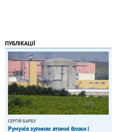
ПУБЛІКАЦІЇ
СЕРГІЙ БАРБУ
Румунія зупиняє атомні блоки і