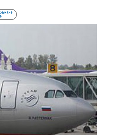
 бажане
e