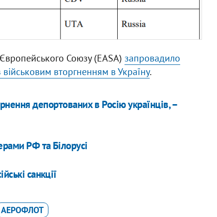
и Європейського Союзу (EASA)
запровадило
 з військовим вторгненням в Україну
.
рнення депортованих в Росію українців, –
ерами РФ та Білорусі
йські санкції
АЕРОФЛОТ