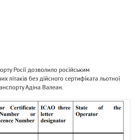
орту Росії дозволило російським
их літаків без дійсного сертифіката льотної
ранспорту Адіна Валеан.