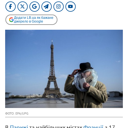
Додати LB.ua як бажане
джерело в Google
ФОТО: EPA/UPG
В
Парижі
та найбільших містах
Франції
з 17