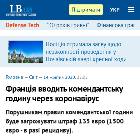
Підтримати
УКР
Defense Tech
“30 років гривні”
Фінансова грамо
Поліція отримала заяву щодо
незаконності проведення у
Почаївській лаврі хресної ходи
Головна
—
Світ
—
14 жовтня 2020
, 22:02
Франція вводить комендантську
годину через коронавірус
Порушникам правил комендантської години
буде загрожувати штраф 135 євро (1500
євро - в разі рецидиву).