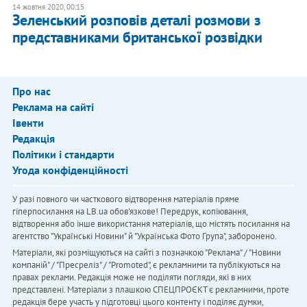
14 жовтня 2020, 00:15
Зеленський розповів деталі розмови з
представниками британської розвідки
Про нас
Реклама на сайті
Івенти
Редакція
Політики і стандарти
Угода конфіденційності
У разі повного чи часткового відтворення матеріалів пряме
гіперпосилання на LB.ua обов'язкове! Передрук, копіювання,
відтворення або інше використання матеріалів, що містять посилання на
агентство "Українськi Новини" й "Українська Фото Група", заборонено.
Матеріали, які розміщуються на сайті з позначкою "Реклама" / "Новини
компаній" / "Пресреліз" / "Promoted", є рекламними та публікуються на
правах реклами. Редакція може не поділяти погляди, які в них
представлені. Матеріали з плашкою СПЕЦПРОЄКТ є рекламними, проте
редакція бере участь у підготовці цього контенту і поділяє думки,