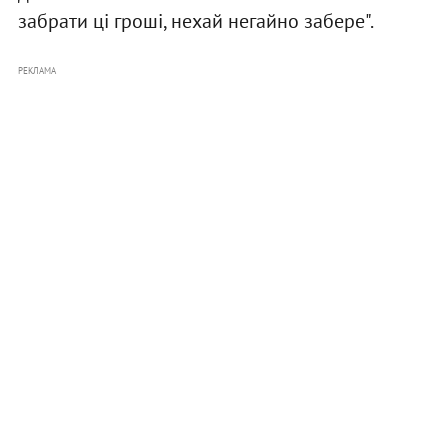
забрати ці гроші, нехай негайно забере".
РЕКЛАМА