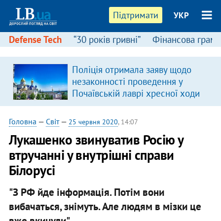
Підтримати
УКР
Defense Tech
“30 років гривні”
Фінансова грамо
Поліція отримала заяву щодо
незаконності проведення у
Почаївській лаврі хресної ходи
Головна
—
Світ
—
25 червня 2020
, 14:07
Лукашенко звинуватив Росію у
втручанні у внутрішні справи
Білорусі
"З РФ йде інформація. Потім вони
вибачаться, знімуть. Але людям в мізки це
вже вкинули".