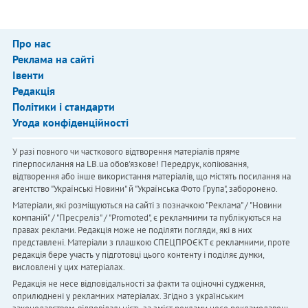
Про нас
Реклама на сайті
Івенти
Редакція
Політики і стандарти
Угода конфіденційності
У разі повного чи часткового відтворення матеріалів пряме
гіперпосилання на LB.ua обов'язкове! Передрук, копіювання,
відтворення або інше використання матеріалів, що містять посилання на
агентство "Українськi Новини" й "Українська Фото Група", заборонено.
Матеріали, які розміщуються на сайті з позначкою "Реклама" / "Новини
компаній" / "Пресреліз" / "Promoted", є рекламними та публікуються на
правах реклами. Редакція може не поділяти погляди, які в них
представлені. Матеріали з плашкою СПЕЦПРОЄКТ є рекламними, проте
редакція бере участь у підготовці цього контенту і поділяє думки,
висловлені у цих матеріалах.
Редакція не несе відповідальності за факти та оціночні судження,
оприлюднені у рекламних матеріалах. Згідно з українським