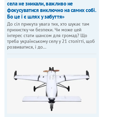
села не зникали, важливо не
фокусуватися виключно на самих собі.
Бо це і є шлях у забуття»
До сіл прикута увага тих, хто шукає там
прихистку чи безпеки. Чи може цей
інтерес стати шансом для громад? Що
треба українському селу у 21 столітті, щоб
розвиватися, і до…