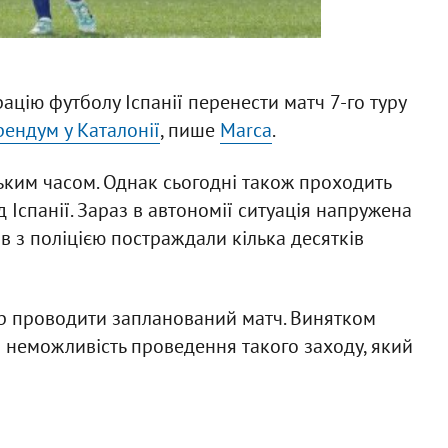
цію футболу Іспанії перенести матч 7-го туру
ендум у Каталонії
, пише
Marca
.
ським часом. Однак сьогодні також проходить
 Іспанії. Зараз в автономії ситуація напружена
ів з поліцією постраждали кілька десятків
ір проводити запланований матч. Винятком
 неможливість проведення такого заходу, який