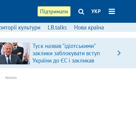
Підтримати
УКР
риторії культури
LB.talks
Нова країна
Туск назвав "ідіотськими"
заклики заблокувати вступ
України до ЄС і закликав
припинити антиукраїнську
риторику
РЕКЛАМА