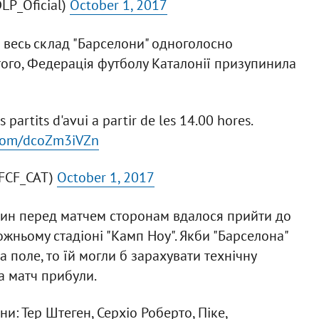
LP_Oficial)
October 1, 2017
 весь склад "Барселони" одноголосно
того, Федерація футболу Каталонії призупинила
 partits d'avui a partir de les 14.00 hores.
r.com/dcoZm3iVZn
@FCF_CAT)
October 1, 2017
дин перед матчем сторонам вдалося прийти до
ожньому стадіоні "Камп Ноу". Якби "Барселона"
поле, то їй могли б зарахувати технічну
а матч прибули.
и: Тер Штеген, Серхіо Роберто, Піке,