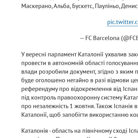
Маскерано, Альба, Бускетс, Пауліньо, Денис 
pic.twitte
— FC Barcelona (@FC
У вересні парламент Каталонії ухвалив за
провести в автономній області голосування
влади розробили документ, згідно з яким 
буде оголошено негайно в разі відмови ц
референдуму про відокремлення від Іспанії
під контроль правоохоронну систему Ката
про незалежність 1 жовтня. Також Іспанія 
Каталонії, щоб запобігти використанню к
Каталонія - область на північному сході Ісп