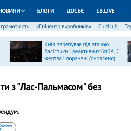
НОВИНИ
БЛОГИ
ДОСЬЄ
LB.LIVE
 грамотність
«Епіцентр виробників»
CultHub
Те
Київ перебував під атакою
балістики і реактивних БпЛА. Є
жертва і поранені (оновлено)
ти з "Лас-Пальмасом" без
рендум.
 бажане
e