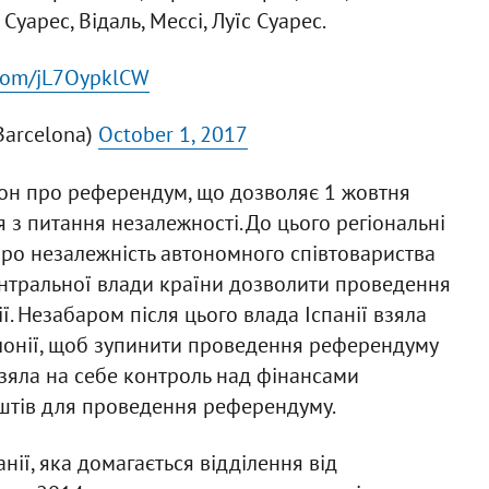
Суарес, Відаль, Мессі, Луїс Суарес.
r.com/jL7OypklCW
Barcelona)
October 1, 2017
кон про референдум, що дозволяє 1 жовтня
 з питання незалежності. До цього регіональні
про незалежність автономного співтовариства
ентральної влади країни дозволити проведення
. Незабаром після цього влада Іспанії взяла
лонії, щоб зупинити проведення референдуму
взяла на себе контроль над фінансами
оштів для проведення референдуму.
анії, яка домагається відділення від