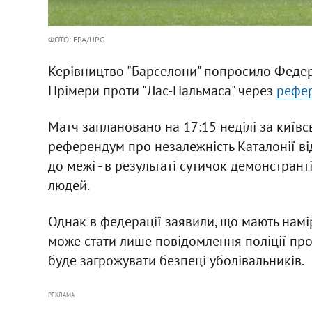
ФОТО: EPA/UPG
Керівництво "Барселони" попросило Федера
Прімери проти "Лас-Пальмаса" через
рефер
Матч заплановано на 17:15 неділі за київ
референдум про незалежність Каталонії від
до межі - в результаті сутичок демонстрант
людей.
Однак в федерації заявили, що мають нам
може стати лише повідомлення поліції про
буде загрожувати безпеці уболівальників.
РЕКЛАМА