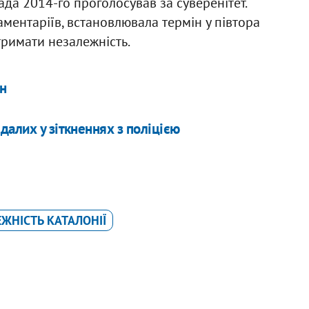
ада 2014-го проголосував за суверенітет.
аментаріїв, встановлювала термін у півтора
тримати незалежність.
ин
далих у зіткненнях з поліцією
ЖНІСТЬ КАТАЛОНІЇ