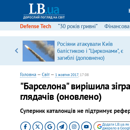
Defense Tech
“30 років гривні”
Фінансова
Росіяни атакували Київ
балістикою і "Цирконами", є
вщині
загиблі (доповнено)
і –
ах
Головна
—
Світ
—
1 жовтня 2017
, 17:08
"Барселона" вирішила зігра
глядачів (оновлено)
Суперник каталонців не підтримує рефе
Додати LB.ua як
джерело в Googl