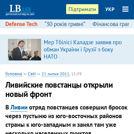
Підтримати
УКР
Defense Tech
“30 років гривні”
Фінансова грамо
Мер Тбілісі Каладзе заявив про
обман України і Грузії з боку
НАТО
Головна
—
Світ
—
21 липня 2011
, 15:39
Ливийские повстанцы открыли
новый фронт
В
Ливии
отряд повстанцев совершил бросок
через пустыню из юго-восточных районов
страны к юго-западным и занял там уже
несколько населенных пунктов.