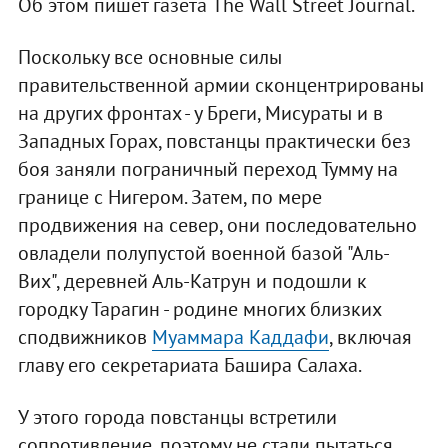
Об этом пишет газета The Wall Street Journal.
Поскольку все основные силы
правительственной армии сконцентрированы
на других фронтах - у Бреги, Мисураты и в
Западных Горах, повстанцы практически без
боя заняли пограничный переход Тумму на
границе с Нигером. Затем, по мере
продвижения на север, они последовательно
овладели полупустой военной базой "Аль-
Вих", деревней Аль-Катрун и подошли к
городку Тарагин - родине многих близких
сподвижников
Муаммара Каддафи
, включая
главу его секретариата Башира Салаха.
У этого города повстанцы встретили
сопротивление, поэтому не стали пытаться