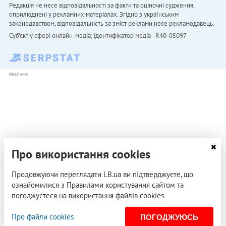
Редакція не несе відповідальності за факти та оціночні судження,
оприлюднені у рекламних матеріалах. Згідно з українським
законодавством, відповідальність за зміст реклами несе рекламодавець.
Cуб'єкт у сфері онлайн-медіа; ідентифікатор медіа - R40-05097
РЕКЛАМА
Про використання cookies
Продовжуючи переглядати LB.ua ви підтверджуєте, що
ознайомилися з Правилами користування сайтом та
погоджуєтеся на використання файлів cookies
Про файли cookies
ПОГОДЖУЮСЬ