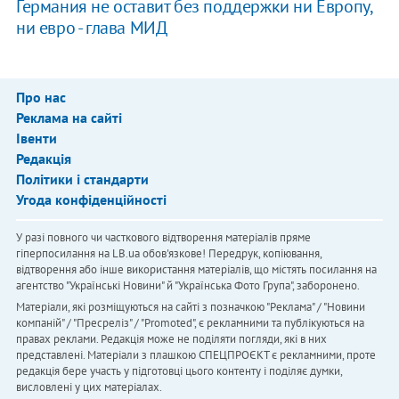
Германия не оставит без поддержки ни Европу,
ни евро - глава МИД
Про нас
Реклама на сайті
Івенти
Редакція
Політики і стандарти
Угода конфіденційності
У разі повного чи часткового відтворення матеріалів пряме
гіперпосилання на LB.ua обов'язкове! Передрук, копіювання,
відтворення або інше використання матеріалів, що містять посилання на
агентство "Українськi Новини" й "Українська Фото Група", заборонено.
Матеріали, які розміщуються на сайті з позначкою "Реклама" / "Новини
компаній" / "Пресреліз" / "Promoted", є рекламними та публікуються на
правах реклами. Редакція може не поділяти погляди, які в них
представлені. Матеріали з плашкою СПЕЦПРОЄКТ є рекламними, проте
редакція бере участь у підготовці цього контенту і поділяє думки,
висловлені у цих матеріалах.