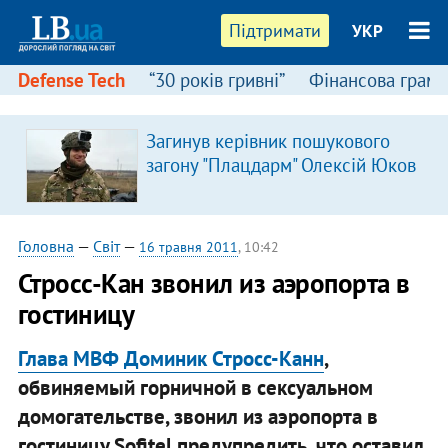
Підтримати
УКР
Defense Tech
“30 років гривні”
Фінансова грамо
Загинув керівник пошукового
загону "Плацдарм" Олексій Юков
Головна
—
Світ
—
16 травня 2011
, 10:42
Стросс-Кан звонил из аэропорта в
гостиницу
Глава МВФ Доминик Стросс-Канн
,
обвиняемый горничной в сексуальном
домогательстве, звонил из аэропорта в
гостиницу Sofitel предупредить, что оставил