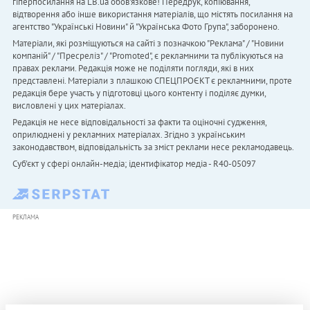
гіперпосилання на LB.ua обов'язкове! Передрук, копіювання,
відтворення або інше використання матеріалів, що містять посилання на
агентство "Українськi Новини" й "Українська Фото Група", заборонено.
Матеріали, які розміщуються на сайті з позначкою "Реклама" / "Новини
компаній" / "Пресреліз" / "Promoted", є рекламними та публікуються на
правах реклами. Редакція може не поділяти погляди, які в них
представлені. Матеріали з плашкою СПЕЦПРОЄКТ є рекламними, проте
редакція бере участь у підготовці цього контенту і поділяє думки,
висловлені у цих матеріалах.
Редакція не несе відповідальності за факти та оціночні судження,
оприлюднені у рекламних матеріалах. Згідно з українським
законодавством, відповідальність за зміст реклами несе рекламодавець.
Cуб'єкт у сфері онлайн-медіа; ідентифікатор медіа - R40-05097
РЕКЛАМА