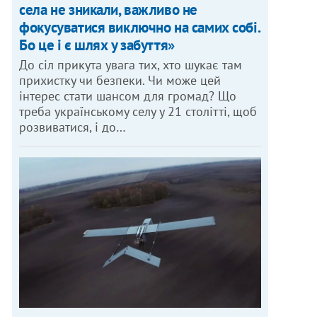
села не зникали, важливо не
фокусуватися виключно на самих собі.
Бо це і є шлях у забуття»
До сіл прикута увага тих, хто шукає там
прихистку чи безпеки. Чи може цей
інтерес стати шансом для громад? Що
треба українському селу у 21 столітті, щоб
розвиватися, і до…