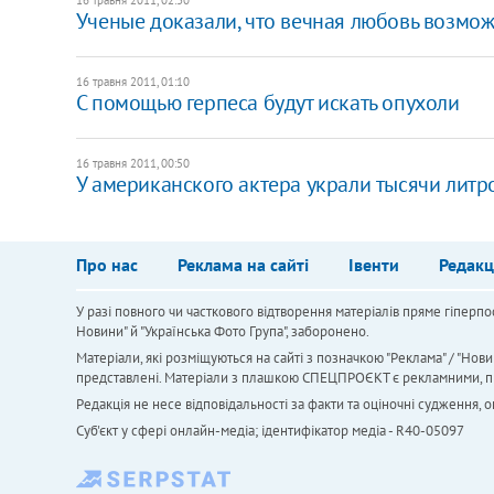
Ученые доказали, что вечная любовь возмо
16 травня 2011, 01:10
С помощью герпеса будут искать опухоли
16 травня 2011, 00:50
У американского актера украли тысячи литр
Про нас
Реклама на сайті
Івенти
Редакц
У разі повного чи часткового відтворення матеріалів пряме гіперпо
Новини" й "Українська Фото Група", заборонено.
Матеріали, які розміщуються на сайті з позначкою "Реклама" / "Нови
представлені. Матеріали з плашкою СПЕЦПРОЄКТ є рекламними, проте
Редакція не несе відповідальності за факти та оціночні судження,
Cуб'єкт у сфері онлайн-медіа; ідентифікатор медіа - R40-05097