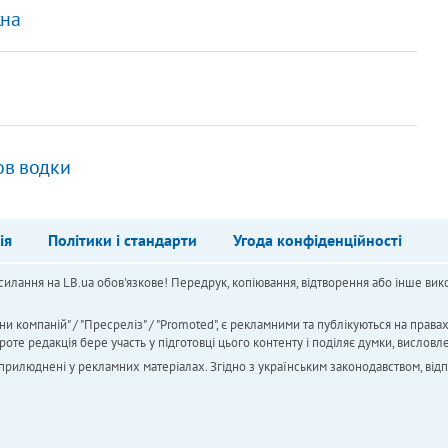
жна
ов водки
ія
Політики і стандарти
Угода конфіденційності
силання на LB.ua обов'язкове! Передрук, копіювання, відтворення або інше вико
ни компаній" / "Пресреліз" / "Promoted", є рекламними та публікуються на права
 редакція бере участь у підготовці цього контенту і поділяє думки, висловле
 оприлюднені у рекламних матеріалах. Згідно з українським законодавством, від