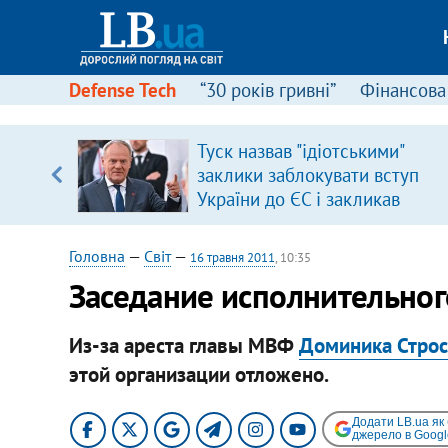
Defense Tech
“30 років гривні”
Фінансова
щодо
Туск назвав "ідіотськими"
 у
заклики заблокувати вступ
ої ходи
України до ЄС і закликав
припинити антиукраїнську
риторику
Головна
—
Світ
—
16 травня 2011
, 10:35
Заседание исполнительно
Из-за ареста главы МВФ
Доминика Строс
этой организации отложено.
Додати LB.ua як
джерело в Googl