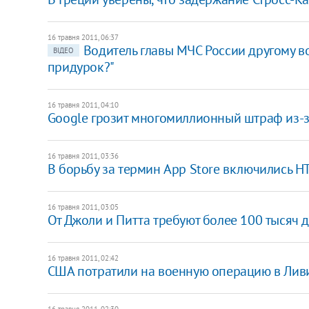
16 травня 2011, 06:37
Водитель главы МЧС России другому вод
ВІДЕО
придурок?"
16 травня 2011, 04:10
Google грозит многомиллионный штраф из-
16 травня 2011, 03:36
В борьбу за термин App Store включились HTC
16 травня 2011, 03:05
От Джоли и Питта требуют более 100 тысяч 
16 травня 2011, 02:42
США потратили на военную операцию в Лив
16 травня 2011, 02:30