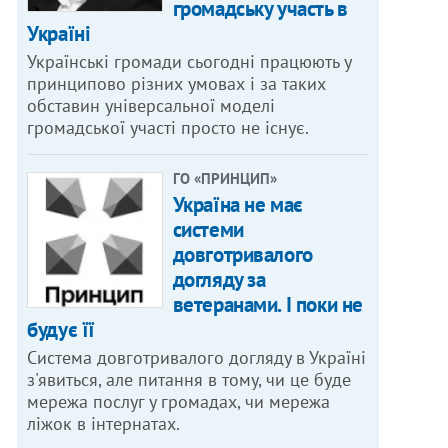
громадську участь в
Україні
Українські громади сьогодні працюють у
принципово різних умовах і за таких
обставин універсальної моделі
громадської участі просто не існує.
ГО «ПРИНЦИП»
Україна не має
системи
довготривалого
догляду за
ветеранами. І поки не
будує її
Система довготривалого догляду в Україні
з'явиться, але питання в тому, чи це буде
мережа послуг у громадах, чи мережа
ліжок в інтернатах.