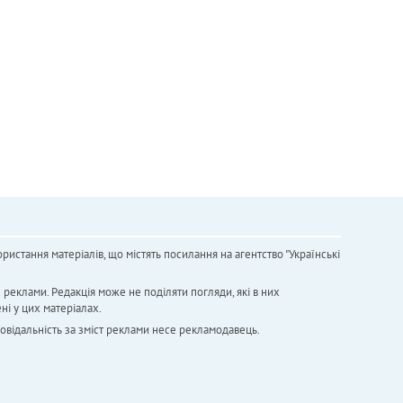
ристання матеріалів, що містять посилання на агентство "Українськi
х реклами. Редакція може не поділяти погляди, які в них
ні у цих матеріалах.
повідальність за зміст реклами несе рекламодавець.