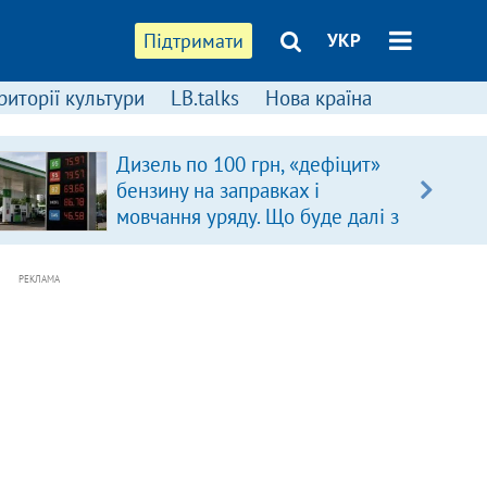
Підтримати
УКР
риторії культури
LB.talks
Нова країна
Дизель по 100 грн, «дефіцит»
бензину на заправках і
мовчання уряду. Що буде далі з
цінами на пальне?
РЕКЛАМА