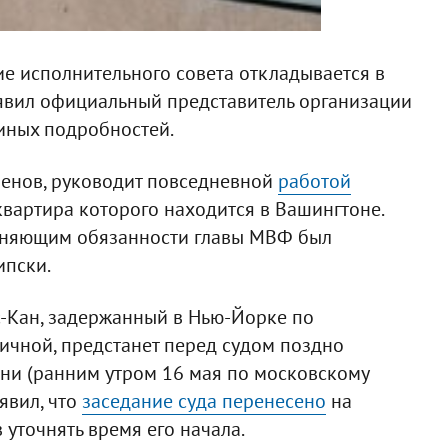
е исполнительного совета откладывается в
явил официальный представитель организации
 иных подробностей.
ленов, руководит повседневной
работой
квартира которого находится в Вашингтоне.
олняющим обязанности главы МВФ был
ипски.
с-Кан, задержанный в Нью-Йорке по
ичной, предстанет перед судом поздно
ни (ранним утром 16 мая по московскому
явил, что
заседание суда перенесено
на
 уточнять время его начала.