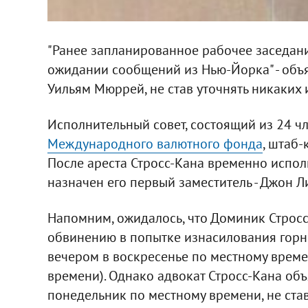
"Ранее запланированное рабочее заседани
ожидании сообщений из Нью-Йорка" - объ
Уильям Мюррей, не став уточнять никаких
Исполнительный совет, состоящий из 24 ч
Международного валютного фонда
, штаб-
После ареста Стросс-Кана временно исп
назначен его первый заместитель - Джон Л
Напомним, ожидалось, что Доминик Строс
обвинению в попытке изнасилования горн
вечером в воскресенье по местному време
времени). Однако адвокат Стросс-Кана объ
понедельник по местному времени, не став