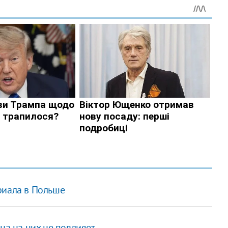
риала в Польше
на на них не повлияет