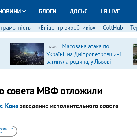
НОВИНИ
БЛОГИ
ДОСЬЄ
LB.LIVE
 грамотність
«Епіцентр виробників»
CultHub
Те
Масована атака по
ФОТО
Україні: на Дніпропетровщині
загинула родина, у Львові –
удар по багатоповерхівках
(доповнюється)
го совета МВФ отложили
с-Кана
заседание исполнительного совета
 бажане
e