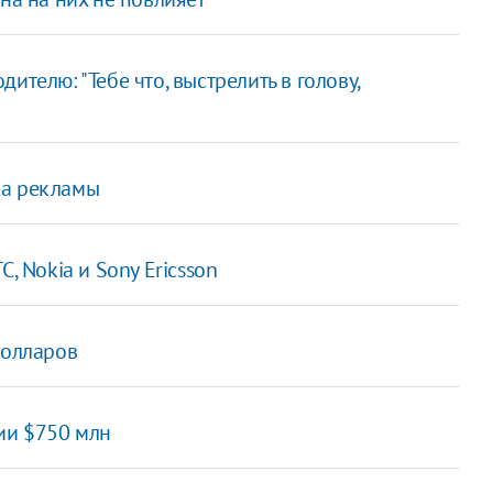
ителю: "Тебе что, выстрелить в голову,
за рекламы
, Nokia и Sony Ericsson
долларов
ии $750 млн