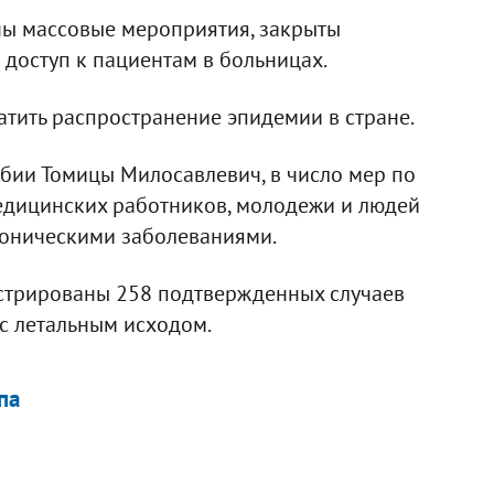
ены массовые мероприятия, закрыты
доступ к пациентам в больницах.
атить распространение эпидемии в стране.
бии Томицы Милосавлевич, в число мер по
едицинских работников, молодежи и людей
роническими заболеваниями.
истрированы 258 подтвержденных случаев
 с летальным исходом.
па