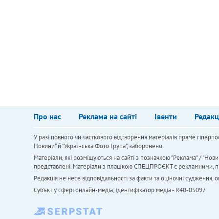
Про нас
Реклама на сайті
Івенти
Редакц
У разі повного чи часткового відтворення матеріалів пряме гіперпо
Новини" й "Українська Фото Група", заборонено.
Матеріали, які розміщуються на сайті з позначкою "Реклама" / "Нови
представлені. Матеріали з плашкою СПЕЦПРОЄКТ є рекламними, проте
Редакція не несе відповідальності за факти та оціночні судження,
Cуб'єкт у сфері онлайн-медіа; ідентифікатор медіа - R40-05097