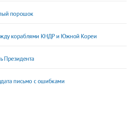
елый порошок
ежду кораблями КНДР и Южной Кореи
ь Президента
лдата письмо с ошибками