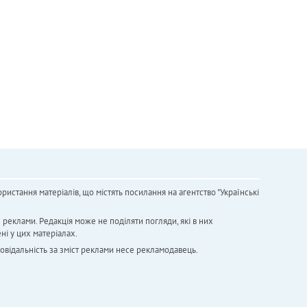
ристання матеріалів, що містять посилання на агентство "Українськi
х реклами. Редакція може не поділяти погляди, які в них
ні у цих матеріалах.
повідальність за зміст реклами несе рекламодавець.