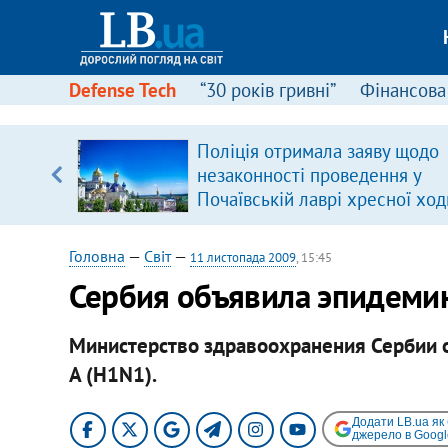
Defense Tech
“30 років гривні”
Фінансова
ового
Поліція отримала заяву щодо
ій
незаконності проведення у
Почаївській лаврі хресної ход
Головна
—
Світ
—
11 листопада 2009
, 15:45
Сербия объявила эпидемию
Министерство здравоохранения Сербии о
A (H1N1).
Додати LB.ua як
джерело в Googl