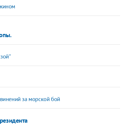
ужином
опы.
озой"
извинений за морской бой
президента