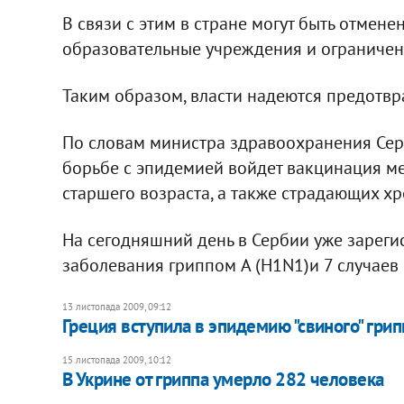
В связи с этим в стране могут быть отмен
образовательные учреждения и ограничен 
Таким образом, власти надеются предотвр
По словам министра здравоохранения Сер
борьбе с эпидемией войдет вакцинация м
старшего возраста, а также страдающих х
На сегодняшний день в Сербии уже зарег
заболевания гриппом A (H1N1)и 7 случаев
13 листопада 2009, 09:12
Греция вступила в эпидемию "свиного" грип
15 листопада 2009, 10:12
В Укрине от гриппа умерло 282 человека