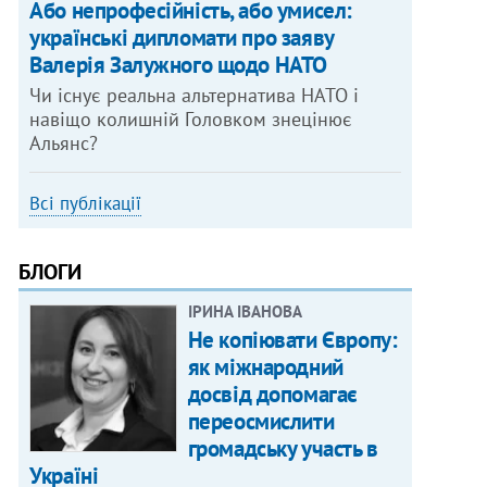
Або непрофесійність, або умисел:
українські дипломати про заяву
Валерія Залужного щодо НАТО
Чи існує реальна альтернатива НАТО і
навіщо колишній Головком знецінює
Альянс?
Всі публікації
БЛОГИ
ІРИНА ІВАНОВА
Не копіювати Європу:
як міжнародний
досвід допомагає
переосмислити
громадську участь в
Україні