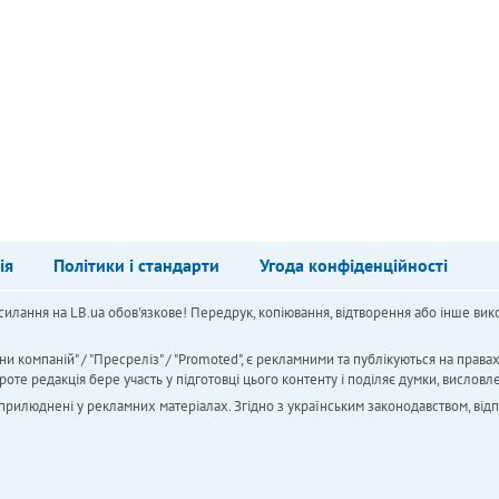
ія
Політики і стандарти
Угода конфіденційності
силання на LB.ua обов'язкове! Передрук, копіювання, відтворення або інше вико
ни компаній" / "Пресреліз" / "Promoted", є рекламними та публікуються на права
 редакція бере участь у підготовці цього контенту і поділяє думки, висловле
 оприлюднені у рекламних матеріалах. Згідно з українським законодавством, від