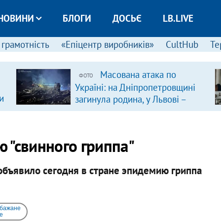
НОВИНИ
БЛОГИ
ДОСЬЄ
LB.LIVE
 грамотність
«Епіцентр виробників»
CultHub
Те
Масована атака по
ФОТО
Україні: на Дніпропетровщині
и
загинула родина, у Львові –
удар по багатоповерхівках
(доповнюється)
 "свинного гриппа"
бъявило сегодня в стране эпидемию гриппа
 бажане
e