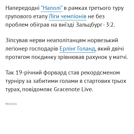
Напередодні
"Наполі"
в рамках третього туру
групового етапу
Ліги чемпіонів
не без
проблем обіграв на виїзді Зальцбург - 3:2.
Зіпсував нерви неаполітанцям норвезький
легіонер господарів
Ерлінг Голанд
, який двічі
протягом поєдинку зрівнював рахунок у матчі.
Так 19-річний форвард став рекордсменом
турніру за забитими голами в стартових трьох
турах, повідомляє Gracenote Live.
РЕКЛАМА