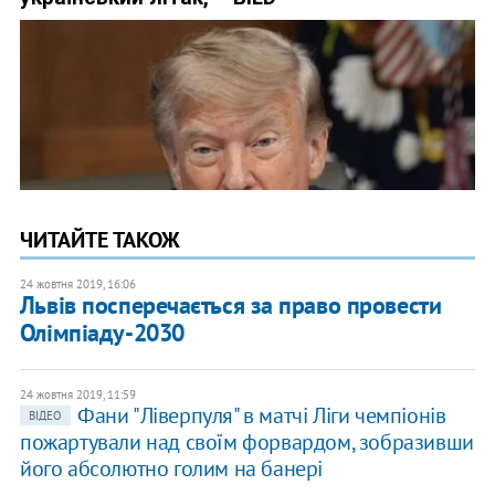
ЧИТАЙТЕ ТАКОЖ
24 жовтня 2019, 16:06
Львів посперечається за право провести
Олімпіаду-2030
24 жовтня 2019, 11:59
Фани "Ліверпуля" в матчі Ліги чемпіонів
ВІДЕО
пожартували над своїм форвардом, зобразивши
його абсолютно голим на банері