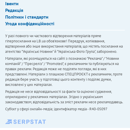
Івенти
Редакція
Політики і стандарти
Угода конфіденційності
У разі повного чи часткового відтворення матеріалів пряме
гіперпосилання на LB.ua обов'язкове! Передрук, копіювання,
відтворення або інше використання матеріалів, що містять посилання на
агентство "Українськi Новини" й "Українська Фото Група", заборонено.
Матеріали, які розміщуються на сайті з позначкою "Реклама" / "Новини
компаній" / "Пресреліз" / "Promoted", є рекламними та публікуються на
правах реклами. Редакція може не поділяти погляди, які в них
представлені. Матеріали з плашкою СПЕЦПРОЄКТ є рекламними, проте
редакція бере участь у підготовці цього контенту і поділяє думки,
висловлені у цих матеріалах.
Редакція не несе відповідальності за факти та оціночні судження,
оприлюднені у рекламних матеріалах. Згідно з українським
законодавством, відповідальність за зміст реклами несе рекламодавець.
Cуб'єкт у сфері онлайн-медіа; ідентифікатор медіа - R40-05097