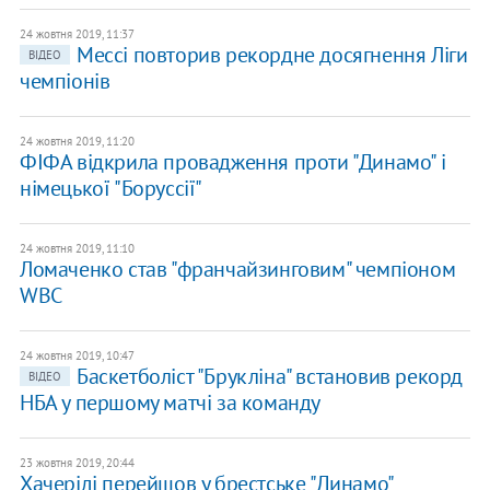
24 жовтня 2019, 11:37
Мессі повторив рекордне досягнення Ліги
ВІДЕО
чемпіонів
24 жовтня 2019, 11:20
ФІФА відкрила провадження проти "Динамо" і
німецької "Боруссії"
24 жовтня 2019, 11:10
Ломаченко став "франчайзинговим" чемпіоном
WBC
24 жовтня 2019, 10:47
Баскетболіст "Брукліна" встановив рекорд
ВІДЕО
НБА у першому матчі за команду
23 жовтня 2019, 20:44
Хачеріді перейшов у брестське "Динамо"