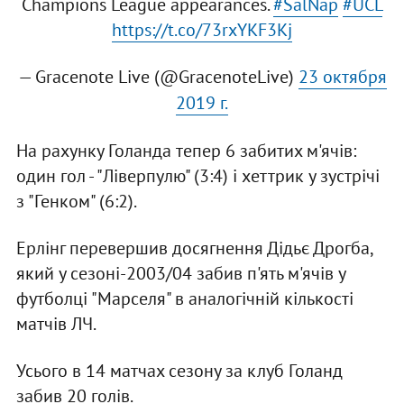
Champions League appearances.
#SalNap
#UCL
https://t.co/73rxYKF3Kj
— Gracenote Live (@GracenoteLive)
23 октября
2019 г.
На рахунку Голанда тепер 6 забитих м'ячів:
один гол - "Ліверпулю" (3:4) і хеттрик у зустрічі
з "Генком" (6:2).
Ерлінг перевершив досягнення Дідьє Дрогба,
який у сезоні-2003/04 забив п'ять м'ячів у
футболці "Марселя" в аналогічній кількості
матчів ЛЧ.
Усього в 14 матчах сезону за клуб Голанд
забив 20 голів.