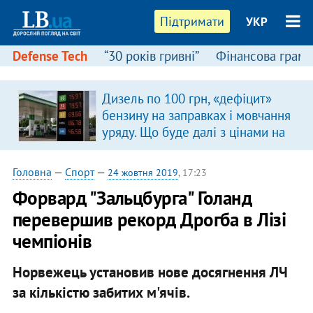
Підтримати
УКР
Defense Tech
“30 років гривні”
Фінансова грамо
Дизель по 100 грн, «дефіцит»
в
бензину на заправках і мовчання
уряду. Що буде далі з цінами на
пальне?
Головна
—
Спорт
—
24 жовтня 2019
, 17:23
Форвард "Зальцбурга" Голанд
перевершив рекорд Дрогба в Лізі
чемпіонів
Норвежець установив нове досягнення ЛЧ
за кількістю забитих м'ячів.