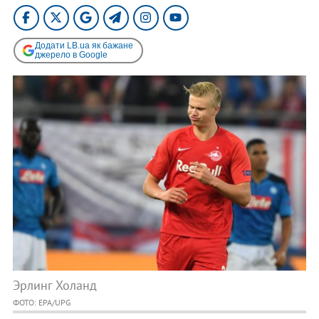
Додати LB.ua як бажане
джерело в Google
Эрлинг Холанд
ФОТО: EPA/UPG