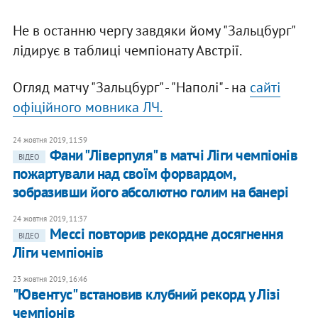
Не в останню чергу завдяки йому "Зальцбург"
лідирує в таблиці чемпіонату Австрії.
Огляд матчу "Зальцбург" - "Наполі" - на
сайті
офіційного мовника ЛЧ.
24 жовтня 2019, 11:59
Фани "Ліверпуля" в матчі Ліги чемпіонів
ВІДЕО
пожартували над своїм форвардом,
зобразивши його абсолютно голим на банері
24 жовтня 2019, 11:37
Мессі повторив рекордне досягнення
ВІДЕО
Ліги чемпіонів
23 жовтня 2019, 16:46
"Ювентус" встановив клубний рекорд у Лізі
чемпіонів