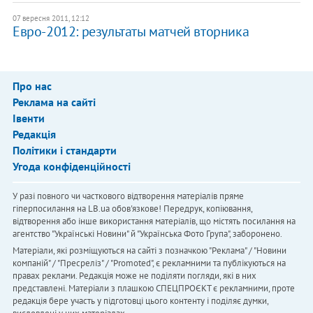
07 вересня 2011, 12:12
Евро-2012: результаты матчей вторника
Про нас
Реклама на сайті
Івенти
Редакція
Політики і стандарти
Угода конфіденційності
У разі повного чи часткового відтворення матеріалів пряме
гіперпосилання на LB.ua обов'язкове! Передрук, копіювання,
відтворення або інше використання матеріалів, що містять посилання на
агентство "Українськi Новини" й "Українська Фото Група", заборонено.
Матеріали, які розміщуються на сайті з позначкою "Реклама" / "Новини
компаній" / "Пресреліз" / "Promoted", є рекламними та публікуються на
правах реклами. Редакція може не поділяти погляди, які в них
представлені. Матеріали з плашкою СПЕЦПРОЄКТ є рекламними, проте
редакція бере участь у підготовці цього контенту і поділяє думки,