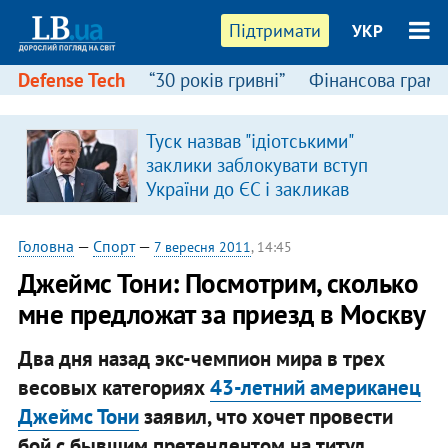
Підтримати
УКР
Defense Tech
“30 років гривні”
Фінансова грамо
Туск назвав "ідіотськими"
я
заклики заблокувати вступ
України до ЄС і закликав
припинити антиукраїнську
риторику
Головна
—
Спорт
—
7 вересня 2011
, 14:45
Джеймс Тони: Посмотрим, сколько
мне предложат за приезд в Москву
Два дня назад экс-чемпион мира в трех
весовых категориях
43-летний американец
Джеймс Тони
заявил, что хочет провести
бой с бывшим претендентом на титул