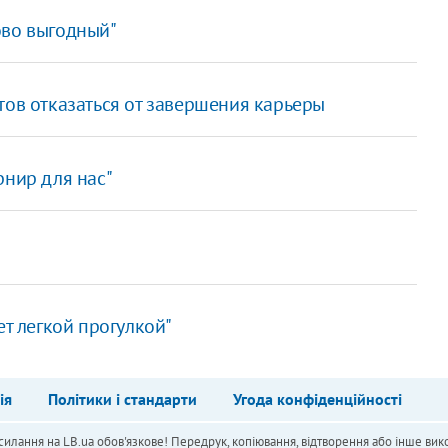
ово выгодный"
тов отказаться от завершения карьеры
рнир для нас"
ет легкой прогулкой"
ія
Політики і стандарти
Угода конфіденційності
силання на LB.ua обов'язкове! Передрук, копіювання, відтворення або інше вико