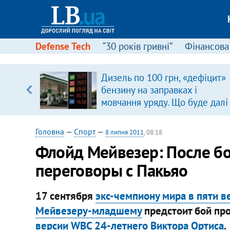
Defense Tech
“30 років гривні”
Фінансова
Дизель по 100 грн, «дефіцит»
уп
бензину на заправках і
мовчання уряду. Що буде далі
ку
цінами на пальне?
Головна
—
Спорт
—
8 липня 2011
, 08:18
Флойд Мейвезер: После боя
переговоры с Пакьяо
17 сентября
экс-чемпиону мира в пяти 
Мейвезеру-младшему
предстоит бой пр
версии WBC 24-летнего Виктора Ортиса
.