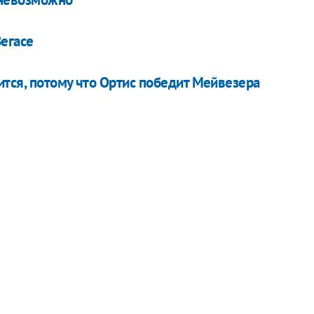
егасе
тся, потому что Ортис победит Мейвезера