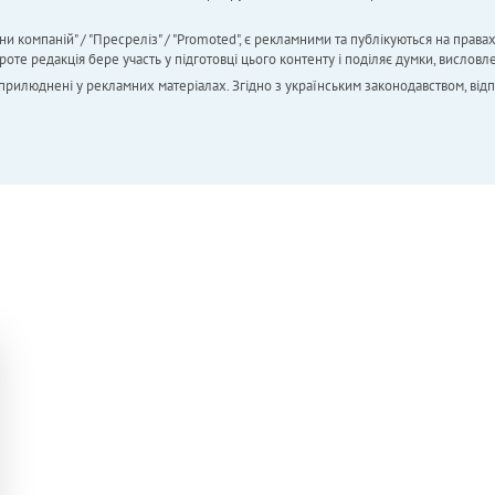
ни компаній" / "Пресреліз" / "Promoted", є рекламними та публікуються на права
 редакція бере участь у підготовці цього контенту і поділяє думки, висловле
 оприлюднені у рекламних матеріалах. Згідно з українським законодавством, від