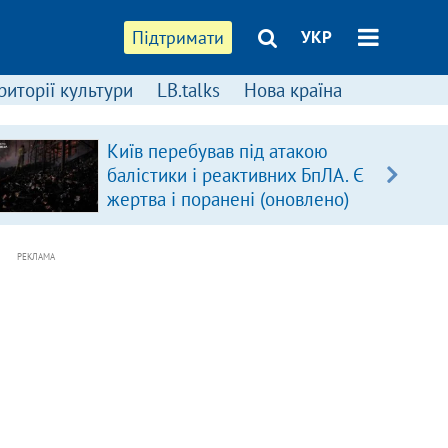
Підтримати
УКР
риторії культури
LB.talks
Нова країна
Київ перебував під атакою
балістики і реактивних БпЛА. Є
жертва і поранені (оновлено)
РЕКЛАМА