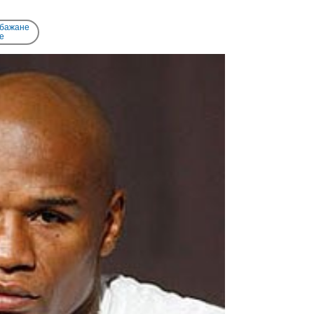
 бажане
e