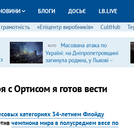
НОВИНИ
БЛОГИ
ДОСЬЄ
LB.LIVE
 грамотність
«Епіцентр виробників»
CultHub
Те
Масована атака по
ФОТО
Україні: на Дніпропетровщині
 з
загинула родина, у Львові –
удар по багатоповерхівках
(доповнюється)
 с Ортисом я готов вести
весовых категориях 34-летнем Флойду
отив
чемпиона мира в полусреднем весе по