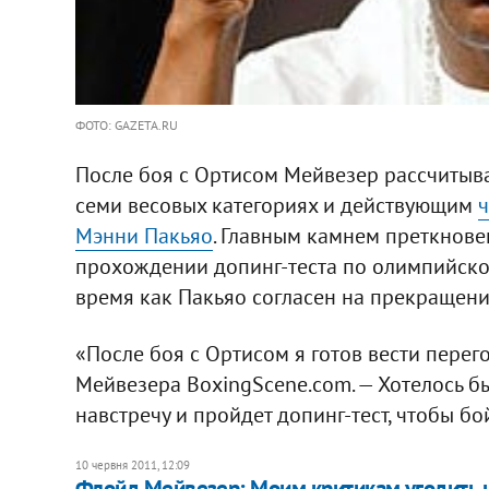
ФОТО: GAZETA.RU
После боя с Ортисом Мейвезер рассчитыва
семи весовых категориях и действующим
Мэнни Пакьяо
. Главным камнем преткнове
прохождении допинг-теста по олимпийской
время как Пакьяо согласен на прекращение
«После боя с Ортисом я готов вести перег
Мейвезера BoxingScene.com. — Хотелось бы
навстречу и пройдет допинг-тест, чтобы бой
10 червня 2011, 12:09
Флойд Мейвезер: Моим критикам угодить