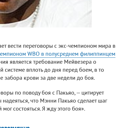
ет вести переговоры с экс-чемпионом мира в
чемпионом WBO в полусреднем филиппинцем
ния является требование Мейвезера о
 системе вплоть до дня перед боем, в то
 забора крови за две недели до боя.
оворы по поводу боя с Пакьяо, — цитирует
 надеяться, что Мэнни Пакьяо сделает шаг
 мог состояться. Я жду этого боя».
 невозможно