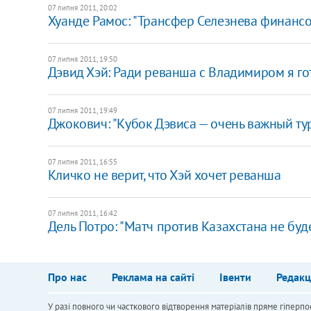
07 липня 2011, 20:02
Хуанде Рамос: "Трансфер Селезнева финанс
07 липня 2011, 19:50
Дэвид Хэй: Ради реванша с Владимиром я го
07 липня 2011, 19:49
Джокович: "Кубок Дэвиса — очень важный ту
07 липня 2011, 16:55
Кличко не верит, что Хэй хочет реванша
07 липня 2011, 16:42
Дель Потро: "Матч против Казахстана не буд
Про нас
Реклама на сайті
Івенти
Редакц
У разі повного чи часткового відтворення матеріалів пряме гіперпо