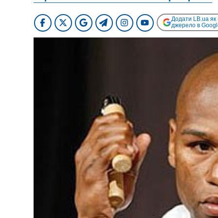
Додати LB.ua як
джерело в Googl