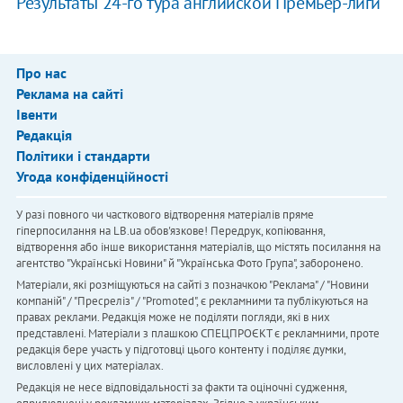
Результаты 24-го тура английской Премьер-лиги
Про нас
Реклама на сайті
Івенти
Редакція
Політики і стандарти
Угода конфіденційності
У разі повного чи часткового відтворення матеріалів пряме
гіперпосилання на LB.ua обов'язкове! Передрук, копіювання,
відтворення або інше використання матеріалів, що містять посилання на
агентство "Українськi Новини" й "Українська Фото Група", заборонено.
Матеріали, які розміщуються на сайті з позначкою "Реклама" / "Новини
компаній" / "Пресреліз" / "Promoted", є рекламними та публікуються на
правах реклами. Редакція може не поділяти погляди, які в них
представлені. Матеріали з плашкою СПЕЦПРОЄКТ є рекламними, проте
редакція бере участь у підготовці цього контенту і поділяє думки,
висловлені у цих матеріалах.
Редакція не несе відповідальності за факти та оціночні судження,