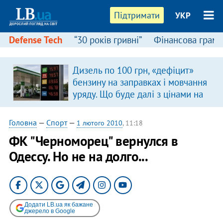
Підтримати
УКР
Defense Tech
“30 років гривні”
Фінансова грамо
Дизель по 100 грн, «дефіцит»
бензину на заправках і мовчання
уряду. Що буде далі з цінами на
пальне?
Головна
—
Спорт
—
1 лютого 2010
, 11:18
ФК "Черноморец" вернулся в
Одессу. Но не на долго...
Додати LB.ua як бажане
джерело в Google