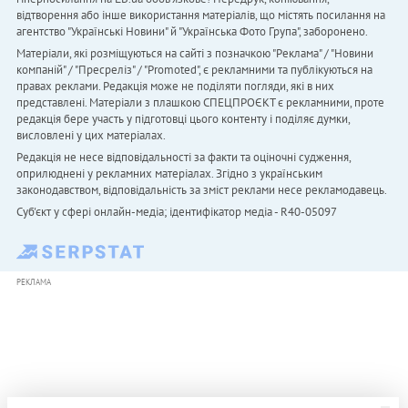
відтворення або інше використання матеріалів, що містять посилання на
агентство "Українськi Новини" й "Українська Фото Група", заборонено.
Матеріали, які розміщуються на сайті з позначкою "Реклама" / "Новини
компаній" / "Пресреліз" / "Promoted", є рекламними та публікуються на
правах реклами. Редакція може не поділяти погляди, які в них
представлені. Матеріали з плашкою СПЕЦПРОЄКТ є рекламними, проте
редакція бере участь у підготовці цього контенту і поділяє думки,
висловлені у цих матеріалах.
Редакція не несе відповідальності за факти та оціночні судження,
оприлюднені у рекламних матеріалах. Згідно з українським
законодавством, відповідальність за зміст реклами несе рекламодавець.
Cуб'єкт у сфері онлайн-медіа; ідентифікатор медіа - R40-05097
РЕКЛАМА