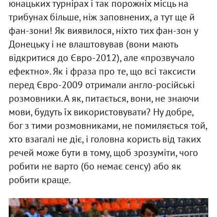
юнацьких турнірах і так порожніх місць на
трибунах більше, ніж заповнених, а тут ще й
фан-зони! Як виявилося, ніхто тих фан-зон у
Донецьку і не влаштовував (вони мають
відкритися до Євро-2012), але «прозвучало
ефектно». Як і фраза про те, що всі таксисти
перед Євро-2009 отримали англо-російські
розмовники. А як, питається, вони, не знаючи
мови, будуть їх використовувати? Ну добре,
бог з тими розмовниками, не помиляється той,
хто взагалі не діє, і головна користь від таких
речей може бути в тому, щоб зрозуміти, чого
робити не варто (бо немає сенсу) або як
робити краще.