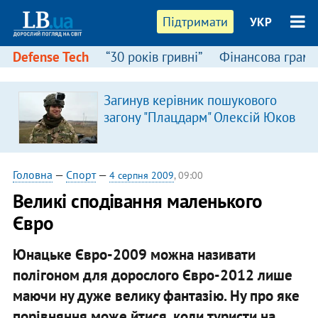
Підтримати
УКР
Defense Tech
“30 років гривні”
Фінансова грамо
Загинув керівник пошукового
загону "Плацдарм" Олексій Юков
Головна
—
Спорт
—
4 серпня 2009
, 09:00
Великі сподівання маленького
Євро
Юнацьке Євро-2009 можна називати
полігоном для дорослого Євро-2012 лише
маючи ну дуже велику фантазію. Ну про яке
порівняння може йтися, коли туристи на