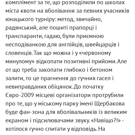
комплімент за те, що розподілили по школах
міста квоти на вболівання за певних учасників
юнацького турніру: метод, звичайно,
радянський, але пошиті прапорці і
транспаранти, гадаю, були приємною
несподіванкою для англійців, швейцарців і
словенців. Так що можна і у «червоному
минулому» відкопати позитивні прийоми. Але
от що треба закопати глибоко і бетоном
залити, то це прагнення до гучних гасел і
невиправданих обіцянок. До початку
Євро-2009 місцеві організатори протрубили
про те, що у міському парку імені Щербакова
буде фан-зона для вболівальників із великим
екраном і підсилювачами звуку. «Навіщо?!» -
хотілося гучно спитати у відповідь. На