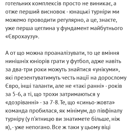
готельних комплексів просто не виникає, а
отже перший висновок - юнацькі турніри ми
можемо проводити регулярно, а це, знаєте,
уже перша цеглина у фундамент майбутнього
«Єврохаузу».
А от що можна проаналізувати, то це вміння
нинішніх юніорів грати у футбол, адже навіть
за два-три роки можуть знайтися «унікуми»,
які презентуватимуть честь нації на дорослому
Євро, інші таланти, але не «такі ранні» - років
за 5-6, а ті, що трохи затримаються у
«дозріванні» - за 7-8. Те, що «синьо-жовта»
команда пробилася, як мінімум, до півфіналу
турніру (у п‘ятницю ви знатимете більше, ніж
я), - уже непогано. Все ж таки у цьому віці