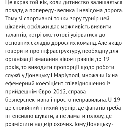
Це якраз той вік, коли дитинство залишається
позаду, а попереду - велика і невідома дорога.
Тому зі спортивної точки зору турнір цей
цікавий, оскільки дає можливість виявити
талантів, котрі вже готові увірватися до
основних складів дорослих команд. Але якщо
говорити про інфраструктуру, необхідну для
організації змагання віком гравців до 19
років, то виводити пропорції щодо роботи
служб у Донецьку і Маріуполі, множачи їх на
ефемерний коефіцієнт співвідношення із
прийдешнім Євро-2012, справа
безперспективна і просто неправильна. U-19 -
це спокійний і тихий турнір, де фанатів треба
інтенсивно шукати, а не ламати голову, де
розмістити надмір охочих. Тому Донецьку -