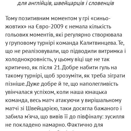
для англійців, швейцарців і словенців
Тому позитивним моментом у грі «синьо-
жовтих» на Євро-2009 є немала кількість
гольових моментів, які регулярно створювала
у груповому турнірі команда Калитвинцева. Те,
що не реалізовували, що підводили витримка і
холоднокровність, у цьому віці ще не так
критично, як після 21. Добре набити гуль на
такому турнірі, щоб зрозуміти, як треба зіграти
пізніше. Дуже добре й те, що наполегливість
увінчалася успіхом, коли наша юнацька
команда, весь матч атакуючи у вирішальному
матчі зі Швейцарією, таки досягла бажаного і
забила м‘яча, що вивів її до півфіналу: зусилля
не покладено намарно. Фактично для