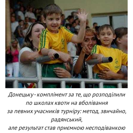
Донецьку - комплімент за те, що розподілили
по школах квоти на вболівання
за певних учасників турніру: метод, звичайно,
радянський,
але результат став приємною несподіванкою