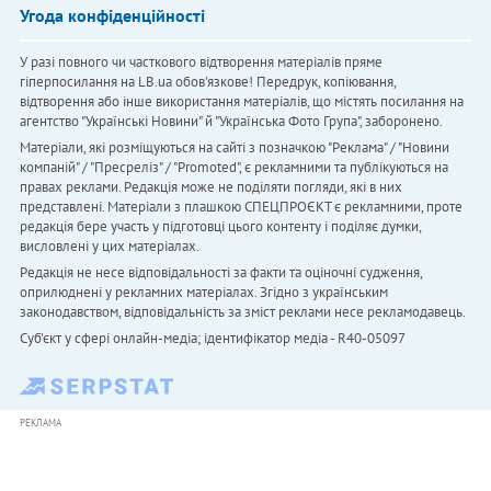
Угода конфіденційності
У разі повного чи часткового відтворення матеріалів пряме
гіперпосилання на LB.ua обов'язкове! Передрук, копіювання,
відтворення або інше використання матеріалів, що містять посилання на
агентство "Українськi Новини" й "Українська Фото Група", заборонено.
Матеріали, які розміщуються на сайті з позначкою "Реклама" / "Новини
компаній" / "Пресреліз" / "Promoted", є рекламними та публікуються на
правах реклами. Редакція може не поділяти погляди, які в них
представлені. Матеріали з плашкою СПЕЦПРОЄКТ є рекламними, проте
редакція бере участь у підготовці цього контенту і поділяє думки,
висловлені у цих матеріалах.
Редакція не несе відповідальності за факти та оціночні судження,
оприлюднені у рекламних матеріалах. Згідно з українським
законодавством, відповідальність за зміст реклами несе рекламодавець.
Cуб'єкт у сфері онлайн-медіа; ідентифікатор медіа - R40-05097
РЕКЛАМА