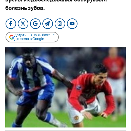
болезнь зубов.
Додати LB.ua як бажане
джерело в Google