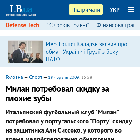
Підтримати
УКР
Defense Tech
“30 років гривні”
Фінансова грамо
Мер Тбілісі Каладзе заявив про
в
обман України і Грузії з боку
НАТО
Головна
—
Спорт
—
18 червня 2009
, 15:58
Милан потребовал скидку за
плохие зубы
Итальянский футбольный клуб "Милан"
потребовал у португальского "Порту" скидку
на защитника Али Сиссоко, у которого во
время медобследования обнаружили