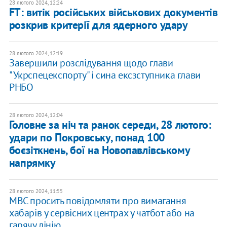
28 лютого 2024, 12:24
FT: витік російських військових документів
розкрив критерії для ядерного удару
28 лютого 2024, 12:19
​Завершили розслідування щодо глави
"Укрспецекспорту" і сина ексзступника глави
РНБО
28 лютого 2024, 12:04
Головне за ніч та ранок середи, 28 лютого:
удари по Покровську, понад 100
боєзіткнень, бої на Новопавлівському
напрямку
28 лютого 2024, 11:55
МВС просить повідомляти про вимагання
хабарів у сервісних центрах у чатбот або на
гарячу лінію