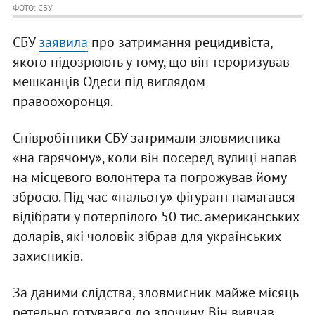
ФОТО: СБУ
СБУ
заявила
про затримання рецидивіста,
якого підозрюють у тому, що він тероризував
мешканців Одеси під виглядом
правоохоронця.
Співробітники СБУ затримали зловмисника
«на гарячому», коли він посеред вулиці напав
на місцевого волонтера та погрожував йому
зброєю. Під час «нальоту» фігурант намагався
відібрати у потерпілого 50 тис. американських
доларів, які чоловік зібрав для українських
захисників.
За даними слідства, зловмисник майже місяць
ретельно готувався до злочину. Він вивчав