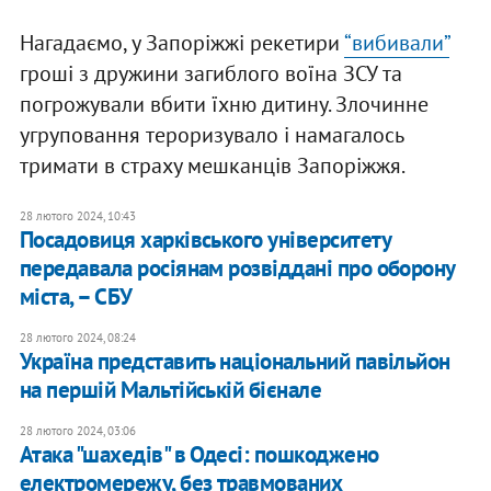
Нагадаємо, у Запоріжжі рекетири
“вибивали”
гроші з дружини загиблого воїна ЗСУ та
погрожували вбити їхню дитину. Злочинне
угруповання тероризувало і намагалось
тримати в страху мешканців Запоріжжя.
28 лютого 2024, 10:43
Посадовиця харківського університету
передавала росіянам розвіддані про оборону
міста, – СБУ
28 лютого 2024, 08:24
Україна представить національний павільйон
на першій Мальтійській бієнале
28 лютого 2024, 03:06
Атака "шахедів" в Одесі: пошкоджено
електромережу, без травмованих