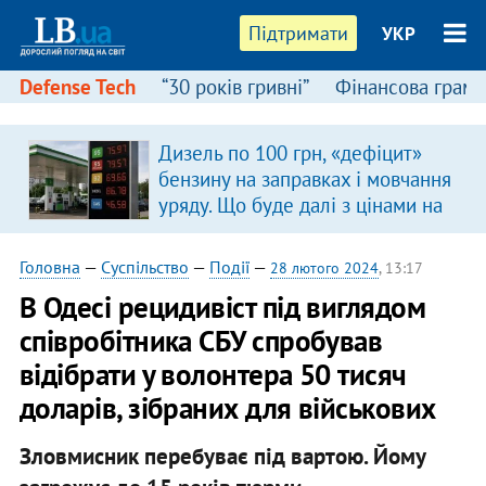
Підтримати
УКР
Defense Tech
“30 років гривні”
Фінансова грамо
Дизель по 100 грн, «дефіцит»
бензину на заправках і мовчання
уряду. Що буде далі з цінами на
пальне?
Головна
—
Суспільство
—
Події
—
28 лютого 2024
, 13:17
В Одесі рецидивіст під виглядом
співробітника СБУ спробував
відібрати у волонтера 50 тисяч
доларів, зібраних для військових
Зловмисник перебуває під вартою. Йому