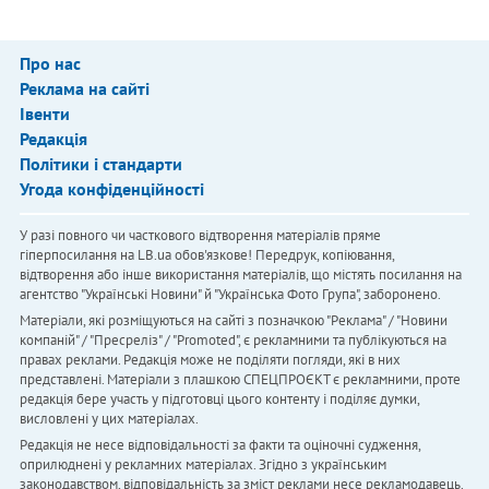
Про нас
Реклама на сайті
Івенти
Редакція
Політики і стандарти
Угода конфіденційності
У разі повного чи часткового відтворення матеріалів пряме
гіперпосилання на LB.ua обов'язкове! Передрук, копіювання,
відтворення або інше використання матеріалів, що містять посилання на
агентство "Українськi Новини" й "Українська Фото Група", заборонено.
Матеріали, які розміщуються на сайті з позначкою "Реклама" / "Новини
компаній" / "Пресреліз" / "Promoted", є рекламними та публікуються на
правах реклами. Редакція може не поділяти погляди, які в них
представлені. Матеріали з плашкою СПЕЦПРОЄКТ є рекламними, проте
редакція бере участь у підготовці цього контенту і поділяє думки,
висловлені у цих матеріалах.
Редакція не несе відповідальності за факти та оціночні судження,
оприлюднені у рекламних матеріалах. Згідно з українським
законодавством, відповідальність за зміст реклами несе рекламодавець.