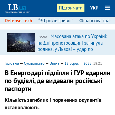
Підтримати
УКР
Defense Tech
“30 років гривні”
Фінансова грамо
Масована атака по Україні:
ФОТО
на Дніпропетровщині загинула
родина, у Львові – удар по
багатоповерхівках
(доповнюється)
Головна
—
Суспільство
—
Війна
—
12 вересня 2023
, 18:21
В Енергодарі підпілля і ГУР вдарили
по будівлі, де видавали російські
паспорти
Кількість загиблих і поранених окупантів
встановлюють.