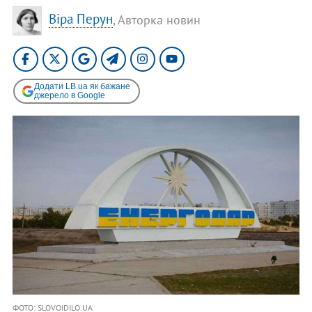
Віра Перун
, Авторка новин
Додати LB.ua як бажане
джерело в Google
ФОТО: SLOVOIDILO.UA