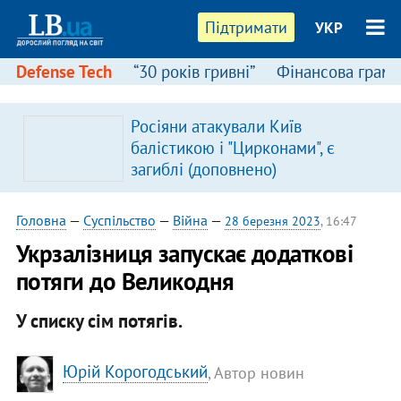
Підтримати
УКР
Defense Tech
“30 років гривні”
Фінансова грамо
Росіяни атакували Київ
балістикою і "Цирконами", є
загиблі (доповнено)
Головна
—
Суспільство
—
Війна
—
28 березня 2023
, 16:47
Укрзалізниця запускає додаткові
потяги до Великодня
У списку сім потягів.
Юрій Корогодський
, Автор новин