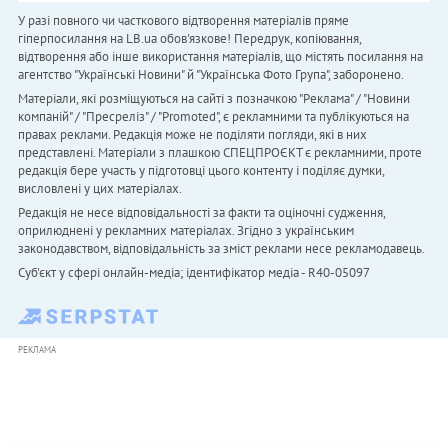
У разі повного чи часткового відтворення матеріалів пряме
гіперпосилання на LB.ua обов'язкове! Передрук, копіювання,
відтворення або інше використання матеріалів, що містять посилання на
агентство "Українськi Новини" й "Українська Фото Група", заборонено.
Матеріали, які розміщуються на сайті з позначкою "Реклама" / "Новини
компаній" / "Пресреліз" / "Promoted", є рекламними та публікуються на
правах реклами. Редакція може не поділяти погляди, які в них
представлені. Матеріали з плашкою СПЕЦПРОЄКТ є рекламними, проте
редакція бере участь у підготовці цього контенту і поділяє думки,
висловлені у цих матеріалах.
Редакція не несе відповідальності за факти та оціночні судження,
оприлюднені у рекламних матеріалах. Згідно з українським
законодавством, відповідальність за зміст реклами несе рекламодавець.
Cуб'єкт у сфері онлайн-медіа; ідентифікатор медіа - R40-05097
РЕКЛАМА