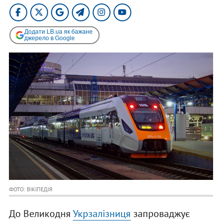
Додати LB.ua як бажане
джерело в Google
ФОТО: ВІКІПЕДІЯ
До Великодня
Укрзалізниця
запроваджує