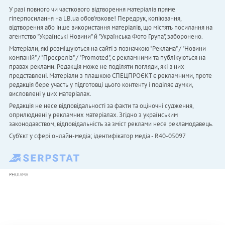
У разі повного чи часткового відтворення матеріалів пряме
гіперпосилання на LB.ua обов'язкове! Передрук, копіювання,
відтворення або інше використання матеріалів, що містять посилання на
агентство "Українськi Новини" й "Українська Фото Група", заборонено.
Матеріали, які розміщуються на сайті з позначкою "Реклама" / "Новини
компаній" / "Пресреліз" / "Promoted", є рекламними та публікуються на
правах реклами. Редакція може не поділяти погляди, які в них
представлені. Матеріали з плашкою СПЕЦПРОЄКТ є рекламними, проте
редакція бере участь у підготовці цього контенту і поділяє думки,
висловлені у цих матеріалах.
Редакція не несе відповідальності за факти та оціночні судження,
оприлюднені у рекламних матеріалах. Згідно з українським
законодавством, відповідальність за зміст реклами несе рекламодавець.
Cуб'єкт у сфері онлайн-медіа; ідентифікатор медіа - R40-05097
РЕКЛАМА