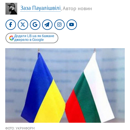
Заза Пауалішвілі
, Автор новин
Додати LB.ua як бажане
джерело в Google
ФОТО: УКРІНФОРМ