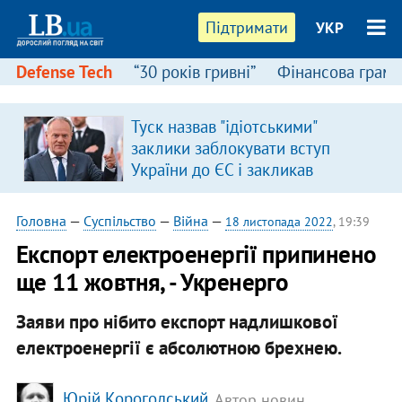
Підтримати
УКР
Defense Tech
“30 років гривні”
Фінансова грамо
Туск назвав "ідіотськими"
в
заклики заблокувати вступ
України до ЄС і закликав
припинити антиукраїнську
риторику
Головна
—
Суспільство
—
Війна
—
18 листопада 2022
, 19:39
Експорт електроенергії припинено
ще 11 жовтня, - Укренерго
Заяви про нібито експорт надлишкової
електроенергії є абсолютною брехнею.
Юрій Корогодський
, Автор новин