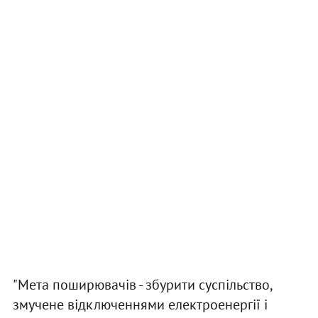
"Мета поширювачів - збурити суспільство,
змучене відключеннями електроенергії і