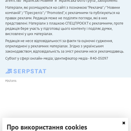
агентство "Українськi Новини" й "Українська Фото Група", заборонено.
Матеріали, які розміщуються на сайті з позначкою "Реклама" / "Новини
компаній" / "Пресреліз" / "Promoted", є рекламними та публікуються на
правах реклами. Редакція може не поділяти погляди, які в них
представлені. Матеріали з плашкою СПЕЦПРОЄКТ є рекламними, проте
редакція бере участь у підготовці цього контенту і поділяє думки,
висловлені у цих матеріалах.
Редакція не несе відповідальності за факти та оціночні судження,
оприлюднені у рекламних матеріалах. Згідно з українським
законодавством, відповідальність за зміст реклами несе рекламодавець.
Cуб'єкт у сфері онлайн-медіа; ідентифікатор медіа - R40-05097
РЕКЛАМА
Про використання cookies