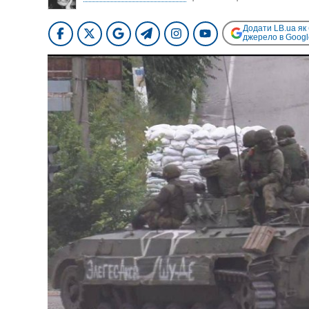
Додати LB.ua як
джерело в Googl