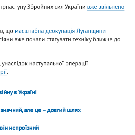
онтрнаступу Збройних сил України
вже звільнено
ив, що
масштабна деокупація Луганщини
осіяни вже почали стягувати техніку ближче до
 унаслідок наступальної операції
рії
.
ійну в Україні
 значний, але це – довгий шлях
він непроїзний