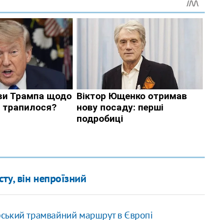
ту, він непроїзний
рський трамвайний маршрут в Європі