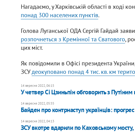
Нагадаємо, у Харківській області в ході к
понад 300 населених пунктів
.
Голова Луганської ОДА Сергій Гайдай заяв
розпочнеться з Кремінної та Сватового
, р
цих міст.
Як повідомили в Офісі президента України,
ЗСУ
деокуповано понад 4 тис. кв. км терито
14 вересня 2022, 06:15
У четвер Сі Цзиньпін обговорить з Путіним в
14 вересня 2022, 05:55
Байден про контрнаступ українців: прогрес
14 вересня 2022, 04:13
ЗСУ вкотре вдарили по Каховському мосту, 