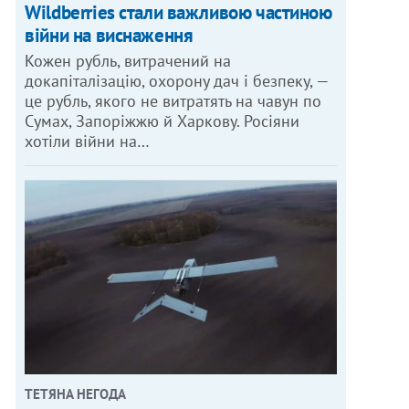
Wildberries стали важливою частиною
війни на виснаження
Кожен рубль, витрачений на
докапіталізацію, охорону дач і безпеку, —
це рубль, якого не витратять на чавун по
Сумах, Запоріжжю й Харкову. Росіяни
хотіли війни на…
ТЕТЯНА НЕГОДА