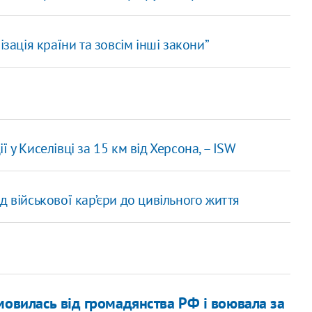
зація країни та зовсім інші закони”
 у Киселівці за 15 км від Херсона, – ISW
 військової кар’єри до цивільного життя
мовилась від громадянства РФ і воювала за