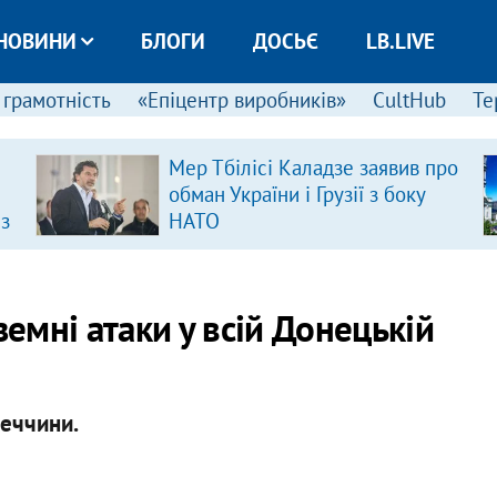
НОВИНИ
БЛОГИ
ДОСЬЄ
LB.LIVE
 грамотність
«Епіцентр виробників»
CultHub
Те
Мер Тбілісі Каладзе заявив про
обман України і Грузії з боку
 з
НАТО
мні атаки у всій Донецькій
неччини.