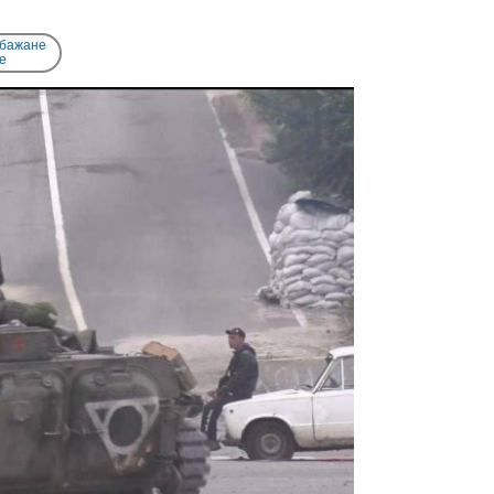
 бажане
e