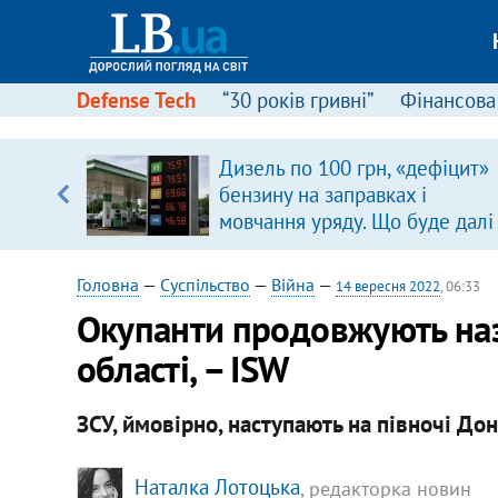
Defense Tech
“30 років гривні”
Фінансова
Дизель по 100 грн, «дефіцит»
уп
бензину на заправках і
мовчання уряду. Що буде далі
ку
цінами на пальне?
Головна
—
Суспільство
—
Війна
—
14 вересня 2022
, 06:33
Окупанти продовжують назе
області, – ISW
ЗСУ, ймовірно, наступають на півночі До
Наталка Лотоцька
, редакторка новин