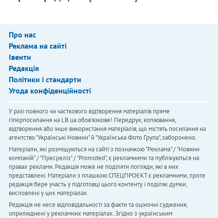
Про нас
Реклама на сайті
Івенти
Редакція
Політики і стандарти
Угода конфіденційності
У разі повного чи часткового відтворення матеріалів пряме
гіперпосилання на LB.ua обов'язкове! Передрук, копіювання,
відтворення або інше використання матеріалів, що містять посилання на
агентство "Українськi Новини" й "Українська Фото Група", заборонено.
Матеріали, які розміщуються на сайті з позначкою "Реклама" / "Новини
компаній" / "Пресреліз" / "Promoted", є рекламними та публікуються на
правах реклами. Редакція може не поділяти погляди, які в них
представлені. Матеріали з плашкою СПЕЦПРОЄКТ є рекламними, проте
редакція бере участь у підготовці цього контенту і поділяє думки,
висловлені у цих матеріалах.
Редакція не несе відповідальності за факти та оціночні судження,
оприлюднені у рекламних матеріалах. Згідно з українським