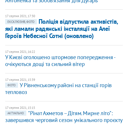
Антоненка та зобов'язання для Дугарь
17 серпня 2021, 17:30
Поліція відпустила активістів,
ЕКСКЛЮЗИВ, ФОТО
які ламали радянські інсталяції на Алеї
Героїв Небесної Сотні (оновлено)
17 серпня 2021, 16:22
У Києві оголошено штормове попередження -
очікуються дощі та сильний вітер
17 серпня 2021, 15:39
​У Рівненському районі на станції горів
ФОТО
тепловоз
17 серпня 2021, 15:15
"Рінат Ахметов – Дітям. Мирне літо":
АКТУАЛЬНО
завершився черговий сезон унікального проєкту