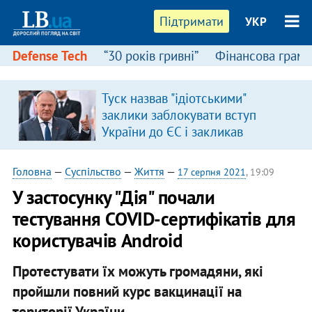
Підтримати
УКР
Defense Tech
“30 років гривні”
Фінансова грамо
Туск назвав "ідіотськими"
я
заклики заблокувати вступ
України до ЄС і закликав
припинити антиукраїнську
риторику
Головна
—
Суспільство
—
Життя
—
17 серпня 2021
, 19:09
У застосунку "Дія" почали
тестування СOVID-сертифікатів для
користувачів Android
Протестувати їх можуть громадяни, які
пройшли повний курс вакцинації на
території України.