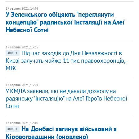
17 серпня 2021, 14:48
​У Зеленського обіцяють "переглянути
концепцію" радянської інсталяції на Алеї
Небесної Сотні
17 серпня 2021, 13:35
Під час заходів до Дня Незалежності в
ФОТО
Києві залучать майже 11 тис. правоохоронців, -
МВС
17 серпня 2021, 13:21
У КМДА заявили, що не давали дозволу на
радянську "інсталяцію" на Алеї Героїв Небесної
Сотні
17 серпня 2021, 12:40
На Донбасі загинув військовий з
ФОТО
Кіровоградщини (оновлено)