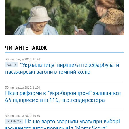
ЧИТАЙТЕ ТАКОЖ
30 листопада 2020, 11:24
"Укрзалізниця" вирішила перефарбувати
ФОТО
пасажирські вагони в темний колір
30 листопада 2020, 11:00
Після реформи в "Укроборонпромі" залишаться
65 підприємств із 116, - в.о. гендиректора
30 листопада 2020, 10:50
На що варто звернути увагу при виборі
РЕКЛАМА
вживаного авто - поради від "Motor Scout"