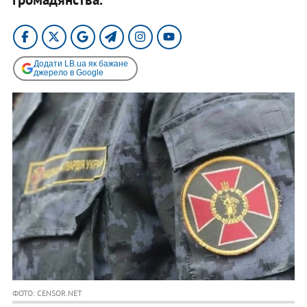
Додати LB.ua як бажане
джерело в Google
ФОТО: CENSOR.NET