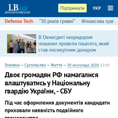
Підтримати
УКР
Defense Tech
“30 років гривні”
Фінансова грамо
В Охматдиті «коридором
пошани» провели пацієнта, який
став посмертним донором
Головна
—
Суспільство
—
Життя
—
30 листопада 2020
, 12:19
Двоє громадян РФ намагалися
влаштуватись у Національну
гвардію України, - СБУ
Під час оформлення документів кандидати
приховали наявність подвійного
громадянства.