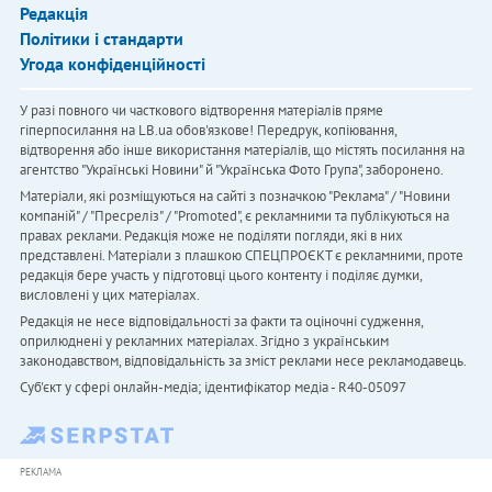
Редакція
Політики і стандарти
Угода конфіденційності
У разі повного чи часткового відтворення матеріалів пряме
гіперпосилання на LB.ua обов'язкове! Передрук, копіювання,
відтворення або інше використання матеріалів, що містять посилання на
агентство "Українськi Новини" й "Українська Фото Група", заборонено.
Матеріали, які розміщуються на сайті з позначкою "Реклама" / "Новини
компаній" / "Пресреліз" / "Promoted", є рекламними та публікуються на
правах реклами. Редакція може не поділяти погляди, які в них
представлені. Матеріали з плашкою СПЕЦПРОЄКТ є рекламними, проте
редакція бере участь у підготовці цього контенту і поділяє думки,
висловлені у цих матеріалах.
Редакція не несе відповідальності за факти та оціночні судження,
оприлюднені у рекламних матеріалах. Згідно з українським
законодавством, відповідальність за зміст реклами несе рекламодавець.
Cуб'єкт у сфері онлайн-медіа; ідентифікатор медіа - R40-05097
РЕКЛАМА