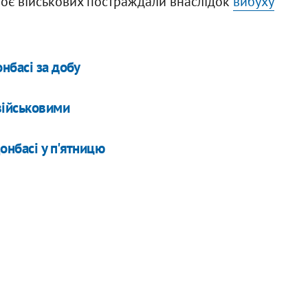
Троє військових постраждали внаслідок
вибуху
нбасі за добу
військовими
онбасі у п'ятницю