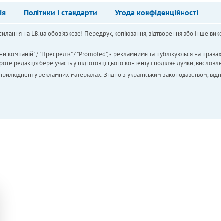
ія
Політики і стандарти
Угода конфіденційності
силання на LB.ua обов'язкове! Передрук, копіювання, відтворення або інше вико
ни компаній" / "Пресреліз" / "Promoted", є рекламними та публікуються на права
 редакція бере участь у підготовці цього контенту і поділяє думки, висловле
 оприлюднені у рекламних матеріалах. Згідно з українським законодавством, від