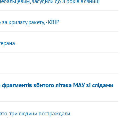
Дебальцевим, засудили до 8 років в'язниці
за крилату ракету, - КВІР
герана
 фрагментів збитого літака МАУ зі слідами
авто, три людини постраждали