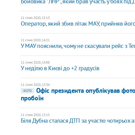
Бойовика "ЛНР", який брав участь у боях під 
11 січня 2020, 15:13
Оператор, який збив літак МАУ, прийняв його 
11 січня 2020, 14:21
У МАУ пояснили, чому не скасували рейс з Те
11 січня 2020, 14:00
У неділю в Києві до +2 градусів
11 січня 2020, 13:34
Офіс президента опублікував фото
ФОТО
пробоїн
11 січня 2020, 13:15
Біля Дубна сталася ДТП за участю чотирьох 