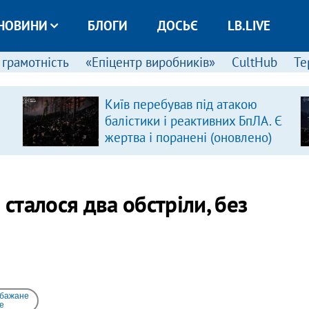
НОВИНИ
БЛОГИ
ДОСЬЄ
LB.LIVE
 грамотність
«Епіцентр виробників»
CultHub
Те
Київ перебував під атакою
балістики і реактивних БпЛА. Є
жертва і поранені (оновлено)
 сталося два обстріли, без
 бажане
e