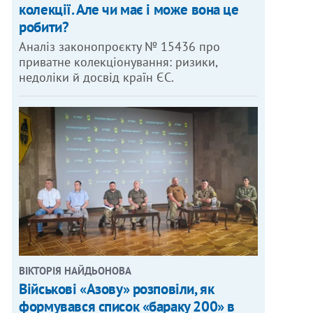
колекції. Але чи має і може вона це
робити?
Аналіз законопроєкту № 15436 про
приватне колекціонування: ризики,
недоліки й досвід країн ЄС.
ВІКТОРІЯ НАЙДЬОНОВА
Військові «Азову» розповіли, як
формувався список «бараку 200» в