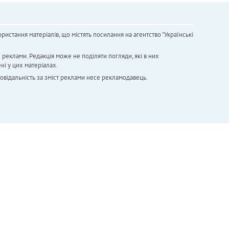
ристання матеріалів, що містять посилання на агентство "Українськi
х реклами. Редакція може не поділяти погляди, які в них
ні у цих матеріалах.
повідальність за зміст реклами несе рекламодавець.