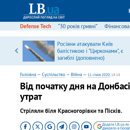
Defense Tech
“30 років гривні”
Фінансова
Росіяни атакували Київ
уп
балістикою і "Цирконами", є
загиблі (доповнено)
ку
Головна
—
Суспільство
—
Війна
—
11 січня 2020
, 18:18
Від початку дня на Донбасі
утрат
Стріляли біля Красногорівки та Пісків.
Додати LB.ua як
джерело в Googl