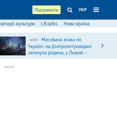
Підтримати
УКР
риторії культури
LB.talks
Нова країна
Масована атака по
ФОТО
Україні: на Дніпропетровщині
загинула родина, у Львові –
удар по багатоповерхівках
(доповнюється)
РЕКЛАМА