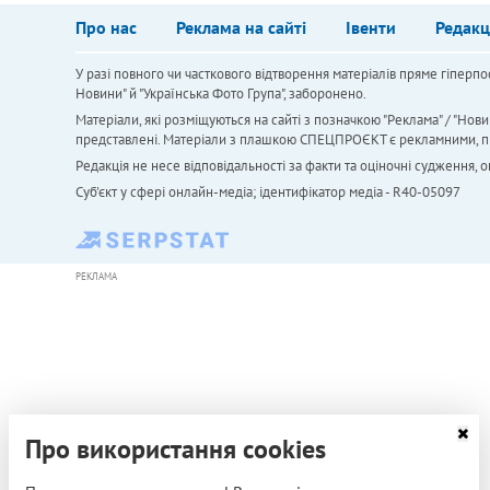
Про нас
Реклама на сайті
Івенти
Редакц
У разі повного чи часткового відтворення матеріалів пряме гіперпо
Новини" й "Українська Фото Група", заборонено.
Матеріали, які розміщуються на сайті з позначкою "Реклама" / "Нови
представлені. Матеріали з плашкою СПЕЦПРОЄКТ є рекламними, проте
Редакція не несе відповідальності за факти та оціночні судження,
Cуб'єкт у сфері онлайн-медіа; ідентифікатор медіа - R40-05097
РЕКЛАМА
Про використання cookies