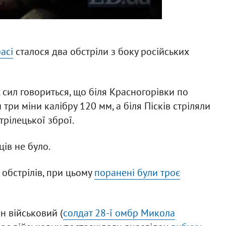
асі
сталося два обстріли з боку російських
 сил говориться, що біля Красногорівки по
три міни калібру 120 мм, а біля Пісків стріляли
трілецької зброї.
ів не було.
 обстрілів, при цьому
поранені були троє
ин військовий (
солдат 28-ї омбр Микола