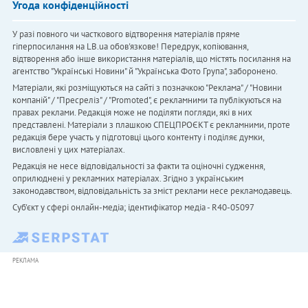
Угода конфіденційності
У разі повного чи часткового відтворення матеріалів пряме
гіперпосилання на LB.ua обов'язкове! Передрук, копіювання,
відтворення або інше використання матеріалів, що містять посилання на
агентство "Українськi Новини" й "Українська Фото Група", заборонено.
Матеріали, які розміщуються на сайті з позначкою "Реклама" / "Новини
компаній" / "Пресреліз" / "Promoted", є рекламними та публікуються на
правах реклами. Редакція може не поділяти погляди, які в них
представлені. Матеріали з плашкою СПЕЦПРОЄКТ є рекламними, проте
редакція бере участь у підготовці цього контенту і поділяє думки,
висловлені у цих матеріалах.
Редакція не несе відповідальності за факти та оціночні судження,
оприлюднені у рекламних матеріалах. Згідно з українським
законодавством, відповідальність за зміст реклами несе рекламодавець.
Cуб'єкт у сфері онлайн-медіа; ідентифікатор медіа - R40-05097
РЕКЛАМА