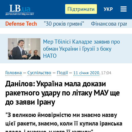
Підтримати
УКР
Defense Tech
“30 років гривні”
Фінансова грамо
Мер Тбілісі Каладзе заявив про
я
обман України і Грузії з боку
НАТО
Головна
—
Суспільство
—
Події
—
11 січня 2020
, 17:04
Данілов: Україна мала докази
ракетного удару по літаку МАУ ще
до заяви Ірану
"З великою ймовірністю ми знаємо назву
цієї ракети, знаємо, коли її купила іранська
влада, і знаємо, у кого її купили".