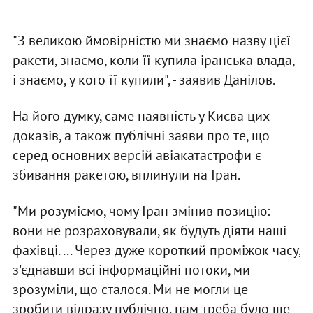
"З великою ймовірністю ми знаємо назву цієї
ракети, знаємо, коли її купила іранська влада,
і знаємо, у кого її купили", - заявив Данілов.
На його думку, саме наявність у Києва цих
доказів, а також публічні заяви про те, що
серед основних версій авіакатастрофи є
збивання ракетою, вплинули на Іран.
"Ми розуміємо, чому Іран змінив позицію:
вони не розраховували, як будуть діяти наші
фахівці. ... Через дуже короткий проміжок часу,
з'єднавши всі інформаційні потоки, ми
зрозуміли, що сталося. Ми не могли це
зробити відразу публічно, нам треба було ще