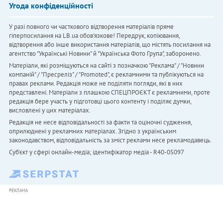
Угода конфіденційності
У разі повного чи часткового відтворення матеріалів пряме
гіперпосилання на LB.ua обов'язкове! Передрук, копіювання,
відтворення або інше використання матеріалів, що містять посилання на
агентство "Українськi Новини" й "Українська Фото Група", заборонено.
Матеріали, які розміщуються на сайті з позначкою "Реклама" / "Новини
компаній" / "Пресреліз" / "Promoted", є рекламними та публікуються на
правах реклами. Редакція може не поділяти погляди, які в них
представлені. Матеріали з плашкою СПЕЦПРОЄКТ є рекламними, проте
редакція бере участь у підготовці цього контенту і поділяє думки,
висловлені у цих матеріалах.
Редакція не несе відповідальності за факти та оціночні судження,
оприлюднені у рекламних матеріалах. Згідно з українським
законодавством, відповідальність за зміст реклами несе рекламодавець.
Cуб'єкт у сфері онлайн-медіа; ідентифікатор медіа - R40-05097
РЕКЛАМА