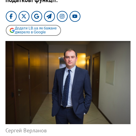
Додати LB.ua як бажане
джерело в Google
Сергей Верланов