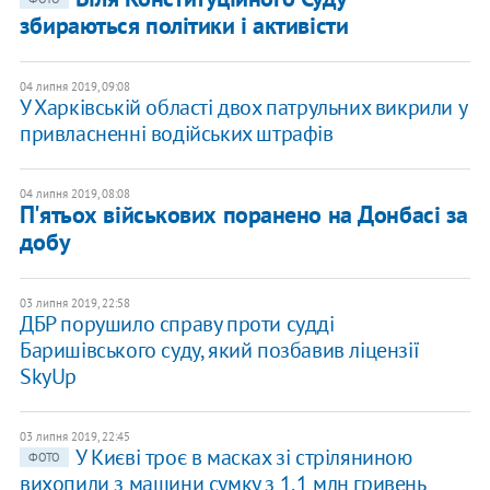
збираються політики і активісти
04 липня 2019, 09:08
У Харківській області двох патрульних викрили у
привласненні водійських штрафів
04 липня 2019, 08:08
П'ятьох військових поранено на Донбасі за
добу
03 липня 2019, 22:58
ДБР порушило справу проти судді
Баришівського суду, який позбавив ліцензії
SkyUp
03 липня 2019, 22:45
У Києві троє в масках зі стріляниною
ФОТО
вихопили з машини сумку з 1,1 млн гривень