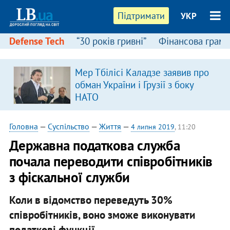
Підтримати
УКР
Defense Tech
“30 років гривні”
Фінансова грамо
Мер Тбілісі Каладзе заявив про
обман України і Грузії з боку
НАТО
Головна
—
Суспільство
—
Життя
—
4 липня 2019
, 11:20
Державна податкова служба
почала переводити співробітників
з фіскальної служби
Коли в відомство переведуть 30%
співробітників, воно зможе виконувати
податкові функції.