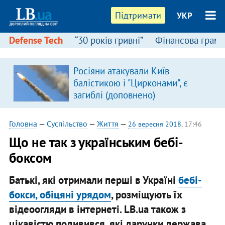
Підтримати
УКР
Defense Tech
“30 років гривні”
Фінансова грамо
:
Росіяни атакували Київ
балістикою і "Цирконами", є
загиблі (доповнено)
Головна
—
Суспільство
—
Життя
—
26 вересня 2018
, 17:46
Що не так з українським бебі-
боксом
Батькі, які отримали перші в Україні
бебі-
бокси, обіцяні урядом
, розміщують їх
відеоогляди в інтернеті. LB.ua також з
цікавістю подивився, які дарунки держава