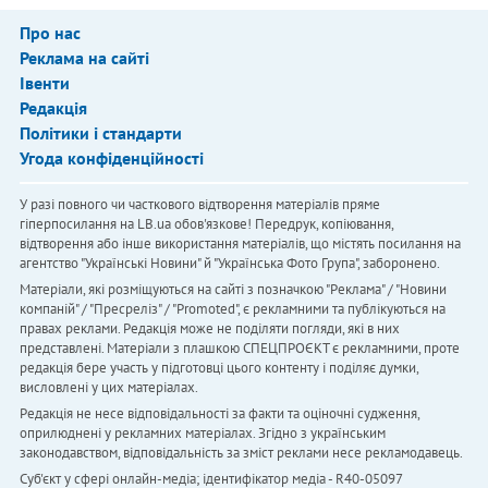
Про нас
Реклама на сайті
Івенти
Редакція
Політики і стандарти
Угода конфіденційності
У разі повного чи часткового відтворення матеріалів пряме
гіперпосилання на LB.ua обов'язкове! Передрук, копіювання,
відтворення або інше використання матеріалів, що містять посилання на
агентство "Українськi Новини" й "Українська Фото Група", заборонено.
Матеріали, які розміщуються на сайті з позначкою "Реклама" / "Новини
компаній" / "Пресреліз" / "Promoted", є рекламними та публікуються на
правах реклами. Редакція може не поділяти погляди, які в них
представлені. Матеріали з плашкою СПЕЦПРОЄКТ є рекламними, проте
редакція бере участь у підготовці цього контенту і поділяє думки,
висловлені у цих матеріалах.
Редакція не несе відповідальності за факти та оціночні судження,
оприлюднені у рекламних матеріалах. Згідно з українським
законодавством, відповідальність за зміст реклами несе рекламодавець.
Cуб'єкт у сфері онлайн-медіа; ідентифікатор медіа - R40-05097