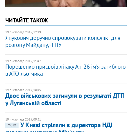
ЧИТАЙТЕ ТАКОЖ
19 листопада 2015, 12:19
Янукович доручив спровокувати конфлікт для
розгону Майдану, - ГПУ
19 листопада 2015, 11:47
Порошенко присвоїв літаку Ан-26 ім'я загиблого
в АТО льотчика
19 листопада 2015, 10:45
Двоє військових загинули в результаті ДТП
у Луганській області
19 листопада 2015, 09:31
У Києві стріляли в директора НДІ
ФОТО