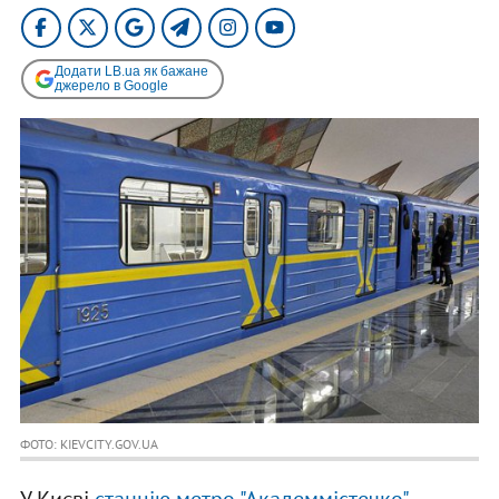
Додати LB.ua як бажане
джерело в Google
ФОТО: KIEVCITY.GOV.UA