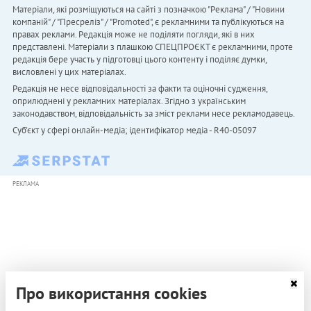
Матеріали, які розміщуються на сайті з позначкою "Реклама" / "Новини
компаній" / "Пресреліз" / "Promoted", є рекламними та публікуються на
правах реклами. Редакція може не поділяти погляди, які в них
представлені. Матеріали з плашкою СПЕЦПРОЄКТ є рекламними, проте
редакція бере участь у підготовці цього контенту і поділяє думки,
висловлені у цих матеріалах.
Редакція не несе відповідальності за факти та оціночні судження,
оприлюднені у рекламних матеріалах. Згідно з українським
законодавством, відповідальність за зміст реклами несе рекламодавець.
Cуб'єкт у сфері онлайн-медіа; ідентифікатор медіа - R40-05097
РЕКЛАМА
Про використання cookies