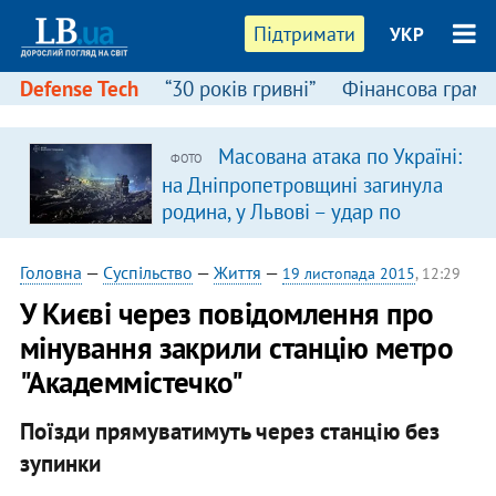
Підтримати
УКР
Defense Tech
“30 років гривні”
Фінансова грамо
Масована атака по Україні:
ФОТО
на Дніпропетровщині загинула
родина, у Львові – удар по
багатоповерхівках
(доповнюється)
Головна
—
Суспільство
—
Життя
—
19 листопада 2015
, 12:29
У Києві через повідомлення про
мінування закрили станцію метро
"Академмістечко"
Поїзди прямуватимуть через станцію без
зупинки