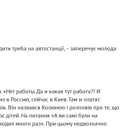
одити треба на автостанції, – заперечує молода
 «Нет работы. Да и какая тут работа?! И
л в Россию, сейчас в Киев. Там и платят
ік. Він назвався Колюнею і розповів про те, що
є дітей. На питання «А ви самі були на
аходил много раз». При цьому недвозначно