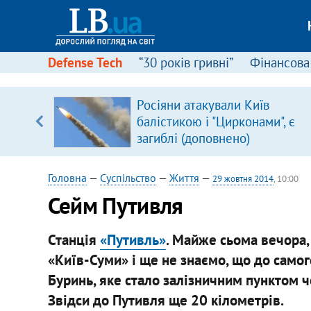
Defense Tech
“30 років гривні”
Фінансова
щодо
Росіяни атакували Київ
 у
балістикою і "Цирконами", є
ої ходи
загиблі (доповнено)
Головна
—
Суспільство
—
Життя
—
29 жовтня 2014
, 10:00
Сейм Путивля
Станція
«Путивль»
. Майже сьома вечора,
«Київ-Суми» і ще не знаємо, що до самог
Буринь, яке стало залізничним пунктом ч
Звідси до Путивля ще 20 кілометрів.