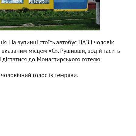
ія. На зупинці стоїть автобус ПАЗ і чоловік
 вказаним місцем «С». Рушивши, водій гасить
лі дістатися до Монастирського готелю.
 чоловічний голос із темряви.