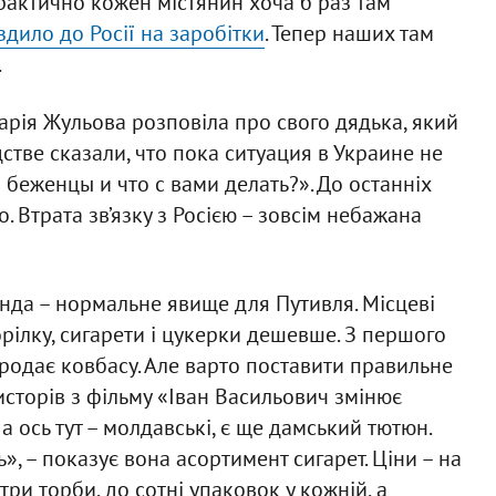
практично кожен містянин хоча б раз там
здило до Росії на заробітки
. Тепер наших там
.
рія Жульова розповіла про свого дядька, який
стве сказали, что пока ситуация в Украине не
в беженцы и что с вами делать?». До останніх
о. Втрата зв’язку з Росією – зовсім небажана
нда – нормальне явище для Путивля. Місцеві
рілку, сигарети і цукерки дешевше. З першого
продає ковбасу. Але варто поставити правильне
сторів з фільму «Іван Васильович змінює
, а ось тут – молдавські, є ще дамський тютюн.
ь», – показує вона асортимент сигарет. Ціни – на
 три торби, до сотні упаковок у кожній, а