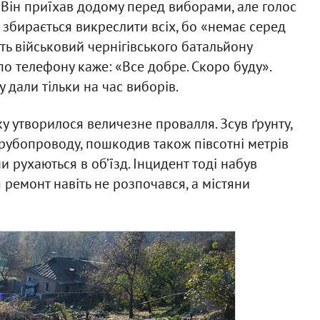
. Він приїхав додому перед виборами, але голос
я збирається викреслити всіх, бо «немає серед
їть військовий чернігівського батальйону
по телефону каже: «Все добре. Скоро буду».
у дали тільки на час виборів.
ку утворилося величезне провалля. Зсув ґрунту,
рубопроводу, пошкодив також півсотні метрів
 рухаються в об’їзд. Інцидент тоді набув
я ремонт навіть не розпочався, а містяни