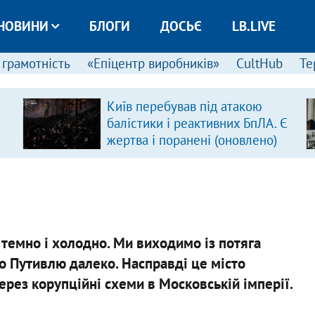
НОВИНИ
БЛОГИ
ДОСЬЄ
LB.LIVE
 грамотність
«Епіцентр виробників»
CultHub
Те
Київ перебував під атакою
балістики і реактивних БпЛА. Є
жертва і поранені (оновлено)
 темно і холодно. Ми виходимо із потяга
о Путивлю далеко. Насправді це місто
ерез корупційні схеми в Московській імперії.