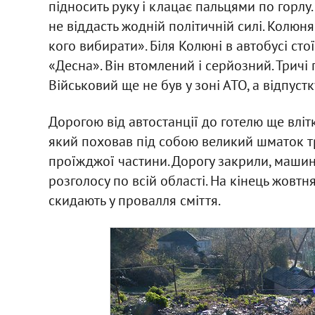
підносить руку і клацає пальцями по горлу
не віддасть жодній політичній силі. Колюн
кого вибирати». Біля Колюні в автобусі сто
«Десна». Він втомлений і серйозний. Тричі 
Військовий ще не був у зоні АТО, а відпустк
Дорогою від автостанції до готелю ще вліт
який поховав під собою великий шматок т
проїжджої частини. Дорогу закрили, машини
розголосу по всій області. На кінець жовтн
скидають у провалля сміття.