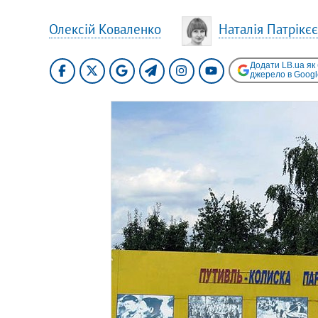
Олексій Коваленко
Наталія Патрікє
Додати LB.ua як
джерело в Googl