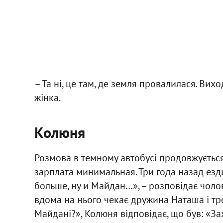
– Та ні, це там, де земля провалилася. Вих
жінка.
Колюня
Розмова в темному автобусі продовжується.
зарплата минимальная. Три года назад езди
больше, ну и Майдан…», – розповідає чолов
вдома на нього чекає дружина Наташа і тро
Майдані?», Колюня відповідає, що був: «З