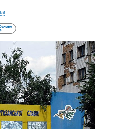
єва
 бажане
e