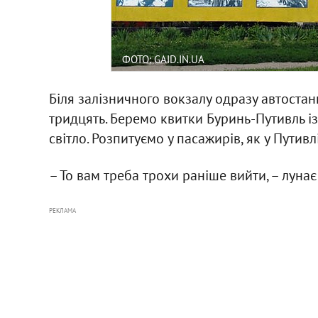
ФОТО: GAID.IN.UA
Біля залізничного вокзалу одразу автостанц
тридцять. Беремо квитки Буринь-Путивль із
світло. Розпитуємо у пасажирів, як у Путив
– То вам треба трохи раніше вийти, – лунає
РЕКЛАМА