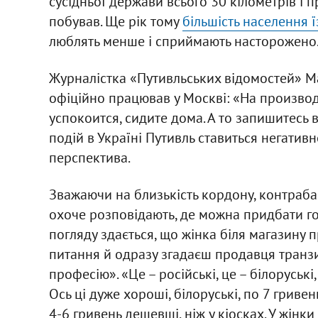
сусідньої держави всього 30 кілометрів і 
побував. Ще рік тому
більшість населення ї
люблять менше і сприймають насторожено
Журналістка «Путивльських відомостей» Ма
офіційно працював у Москві: «На производ
успокоится, сидите дома. А то запишитесь 
подій в Україні Путивль ставиться негативн
перспектива.
Зважаючи на близькість кордону, контраба
охоче розповідають, де можна придбати го
погляду здається, що жінка біля магазину 
питання й одразу згадаєш продавця транзи
професію». «Це – російські, це – білоруські
Ось ці дуже хороші, білоруські, по 7 гривен
4-6 гривень дешевші, ніж у кіосках. У жінки