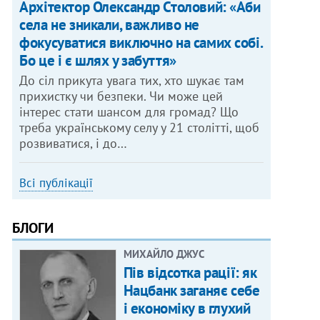
Архітектор Олександр Столовий: «Аби
села не зникали, важливо не
фокусуватися виключно на самих собі.
Бо це і є шлях у забуття»
До сіл прикута увага тих, хто шукає там
прихистку чи безпеки. Чи може цей
інтерес стати шансом для громад? Що
треба українському селу у 21 столітті, щоб
розвиватися, і до…
Всі публікації
БЛОГИ
МИХАЙЛО ДЖУС
Пів відсотка рації: як
Нацбанк заганяє себе
і економіку в глухий