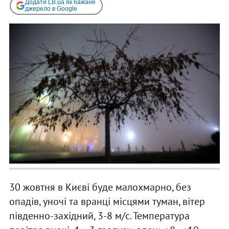
Додати LB.ua як бажане
джерело в Google
30 жовтня в Києві буде малохмарно, без
опадів, уночі та вранці місцями туман, вітер
південно-західний, 3-8 м/с. Температура