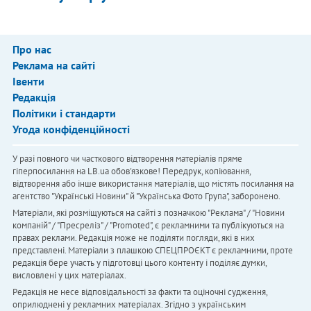
Про нас
Реклама на сайті
Івенти
Редакція
Політики і стандарти
Угода конфіденційності
У разі повного чи часткового відтворення матеріалів пряме
гіперпосилання на LB.ua обов'язкове! Передрук, копіювання,
відтворення або інше використання матеріалів, що містять посилання на
агентство "Українськi Новини" й "Українська Фото Група", заборонено.
Матеріали, які розміщуються на сайті з позначкою "Реклама" / "Новини
компаній" / "Пресреліз" / "Promoted", є рекламними та публікуються на
правах реклами. Редакція може не поділяти погляди, які в них
представлені. Матеріали з плашкою СПЕЦПРОЄКТ є рекламними, проте
редакція бере участь у підготовці цього контенту і поділяє думки,
висловлені у цих матеріалах.
Редакція не несе відповідальності за факти та оціночні судження,
оприлюднені у рекламних матеріалах. Згідно з українським