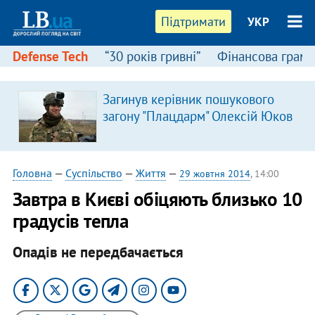
Підтримати
УКР
Defense Tech
“30 років гривні”
Фінансова грамо
Загинув керівник пошукового
загону "Плацдарм" Олексій Юков
Головна
—
Суспільство
—
Життя
—
29 жовтня 2014
, 14:00
Завтра в Києві обіцяють близько 10
градусів тепла
Опадів не передбачається