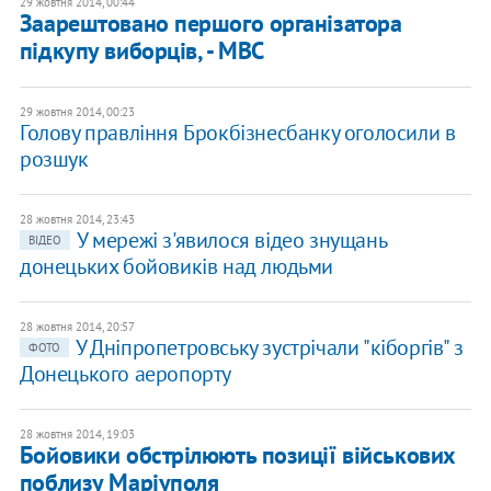
29 жовтня 2014, 00:44
Заарештовано першого організатора
підкупу виборців, - МВС
29 жовтня 2014, 00:23
Голову правління Брокбізнесбанку оголосили в
розшук
28 жовтня 2014, 23:43
У мережі з'явилося відео знущань
ВІДЕО
донецьких бойовиків над людьми
28 жовтня 2014, 20:57
У Дніпропетровську зустрічали "кіборгів" з
ФОТО
Донецького аеропорту
28 жовтня 2014, 19:03
Бойовики обстрілюють позиції військових
поблизу Маріуполя