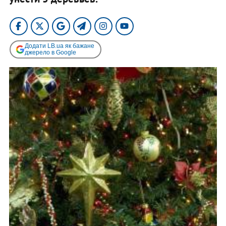
Додати LB.ua як бажане
джерело в Google