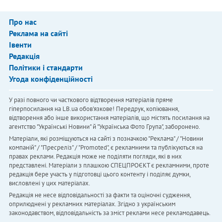
Про нас
Реклама на сайті
Івенти
Редакція
Політики і стандарти
Угода конфіденційності
У разі повного чи часткового відтворення матеріалів пряме
гіперпосилання на LB.ua обов'язкове! Передрук, копіювання,
відтворення або інше використання матеріалів, що містять посилання на
агентство "Українськi Новини" й "Українська Фото Група", заборонено.
Матеріали, які розміщуються на сайті з позначкою "Реклама" / "Новини
компаній" / "Пресреліз" / "Promoted", є рекламними та публікуються на
правах реклами. Редакція може не поділяти погляди, які в них
представлені. Матеріали з плашкою СПЕЦПРОЄКТ є рекламними, проте
редакція бере участь у підготовці цього контенту і поділяє думки,
висловлені у цих матеріалах.
Редакція не несе відповідальності за факти та оціночні судження,
оприлюднені у рекламних матеріалах. Згідно з українським
законодавством, відповідальність за зміст реклами несе рекламодавець.