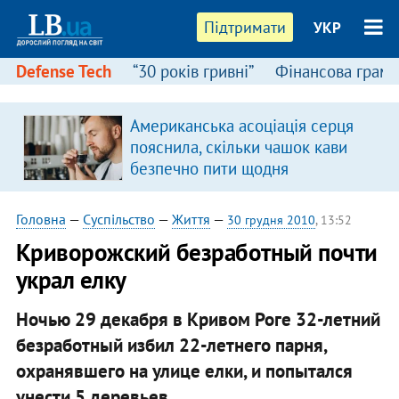
Підтримати
УКР
Defense Tech
“30 років гривні”
Фінансова грамо
Американська асоціація серця
пояснила, скільки чашок кави
безпечно пити щодня
Головна
—
Суспільство
—
Життя
—
30 грудня 2010
, 13:52
Криворожский безработный почти
украл елку
Ночью 29 декабря в Кривом Роге 32-летний
безработный избил 22-летнего парня,
охранявшего на улице елки, и попытался
унести 5 деревьев.​