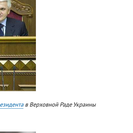
езидента
в Верховной Раде Украины