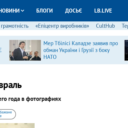
НОВИНИ
БЛОГИ
ДОСЬЄ
LB.LIVE
 грамотність
«Епіцентр виробників»
CultHub
Те
Мер Тбілісі Каладзе заявив про
Є
обман України і Грузії з боку
НАТО
враль
го года в фотографиях​
 бажане
e