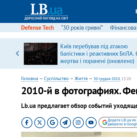
Defense Tech
“30 років гривні”
Фінансова
щодо
Київ перебував під атакою
 у
балістики і реактивних БпЛА. 
ої ходи
жертва і поранені (оновлено)
Головна
—
Суспільство
—
Життя
—
30 грудня 2010
, 13:20
2010-й в фотографиях. Фе
Lb.ua предлагает обзор событий уходяще
Додати LB.ua як
джерело в Googl