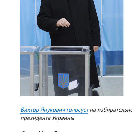
Виктор Янукович голосует
на избирательно
президента Украины