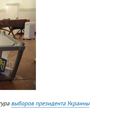
тура
выборов президента Украины