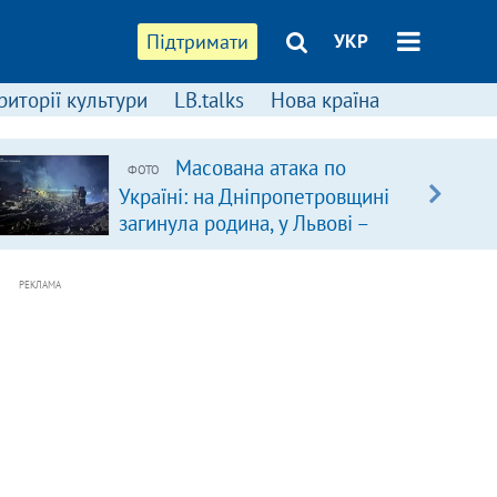
Підтримати
УКР
риторії культури
LB.talks
Нова країна
Масована атака по
ФОТО
Україні: на Дніпропетровщині
загинула родина, у Львові –
удар по багатоповерхівках
(доповнюється)
РЕКЛАМА