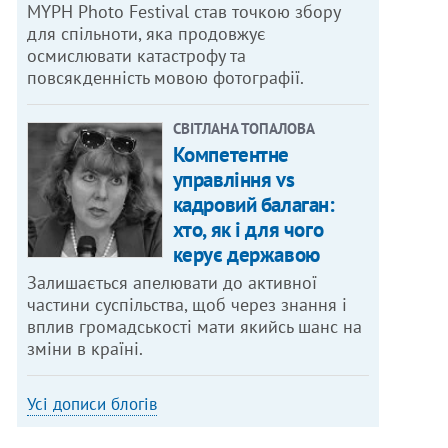
MYPH Photo Festival став точкою збору
для спільноти, яка продовжує
осмислювати катастрофу та
повсякденність мовою фотографії.
СВІТЛАНА ТОПАЛОВА
Компетентне
управління vs
кадровий балаган:
хто, як і для чого
керує державою
Залишається апелювати до активної
частини суспільства, щоб через знання і
вплив громадськості мати якийсь шанс на
зміни в країні.
Усі дописи блогів