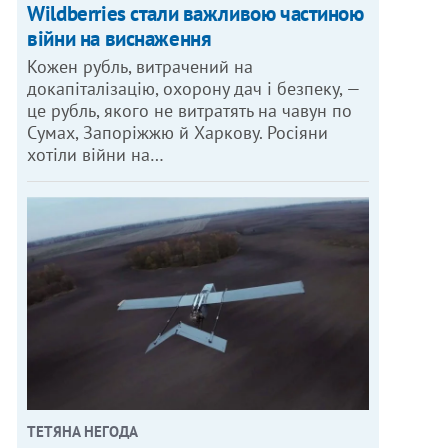
Wildberries стали важливою частиною
війни на виснаження
Кожен рубль, витрачений на
докапіталізацію, охорону дач і безпеку, —
це рубль, якого не витратять на чавун по
Сумах, Запоріжжю й Харкову. Росіяни
хотіли війни на…
ТЕТЯНА НЕГОДА