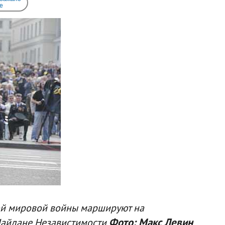
e
ой мировой войны маршируют на
Фото: Макс Левин
айдане Независтимости