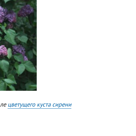
зле
цветущего куста сирени