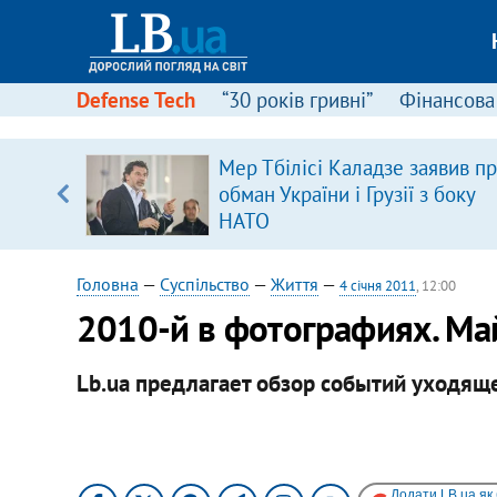
Defense Tech
“30 років гривні”
Фінансова
серця
Мер Тбілісі Каладзе заявив п
 кави
обман України і Грузії з боку
НАТО
Головна
—
Суспільство
—
Життя
—
4 січня 2011
, 12:00
2010-й в фотографиях. Ма
Lb.ua предлагает обзор событий уходящ
Додати LB.ua як