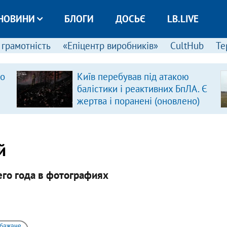
НОВИНИ
БЛОГИ
ДОСЬЄ
LB.LIVE
 грамотність
«Епіцентр виробників»
CultHub
Те
ро
Київ перебував під атакою
балістики і реактивних БпЛА. Є
жертва і поранені (оновлено)
й
его года в фотографиях
 бажане