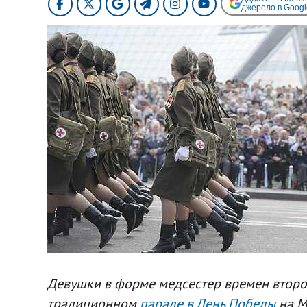
джерело в Googl
Девушки в форме медсестер времен втор
традиционном
параде в День Победы
на М