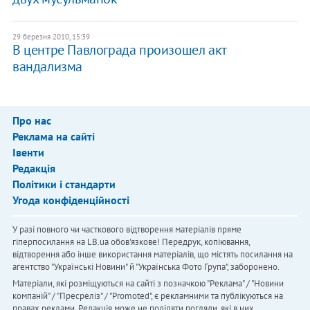
29 березня 2010, 15:39
В центре Павлограда произошел акт
вандализма
Про нас
Реклама на сайті
Івенти
Редакція
Політики і стандарти
Угода конфіденційності
У разі повного чи часткового відтворення матеріалів пряме
гіперпосилання на LB.ua обов'язкове! Передрук, копіювання,
відтворення або інше використання матеріалів, що містять посилання на
агентство "Українськi Новини" й "Українська Фото Група", заборонено.
Матеріали, які розміщуються на сайті з позначкою "Реклама" / "Новини
компаній" / "Пресреліз" / "Promoted", є рекламними та публікуються на
правах реклами. Редакція може не поділяти погляди, які в них