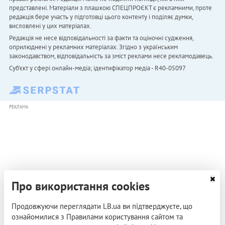
представлені. Матеріали з плашкою СПЕЦПРОЄКТ є рекламними, проте
редакція бере участь у підготовці цього контенту і поділяє думки,
висловлені у цих матеріалах.
Редакція не несе відповідальності за факти та оціночні судження,
оприлюднені у рекламних матеріалах. Згідно з українським
законодавством, відповідальність за зміст реклами несе рекламодавець.
Cуб'єкт у сфері онлайн-медіа; ідентифікатор медіа - R40-05097
РЕКЛАМА
Про використання cookies
Продовжуючи переглядати LB.ua ви підтверджуєте, що
ознайомилися з Правилами користування сайтом та