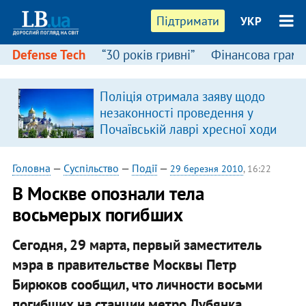
Підтримати
УКР
Defense Tech
“30 років гривні”
Фінансова грамо
Поліція отримала заяву щодо
незаконності проведення у
Почаївській лаврі хресної ходи
Головна
—
Суспільство
—
Події
—
29 березня 2010
, 16:22
В Москве опознали тела
восьмерых погибших
Сегодня, 29 марта, первый заместитель
мэра в правительстве Москвы Петр
Бирюков сообщил, что личности восьми
погибших на станции метро Лубянка