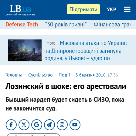
Підтримати
УКР
Defense Tech
“30 років гривні”
Фінансова грамо
Масована атака по Україні:
ФОТО
на Дніпропетровщині загинула
родина, у Львові – удар по
багатоповерхівках
(доповнюється)
Головна
—
Суспільство
—
Події
—
3 березня 2010
, 17:36
Лозинский в шоке: его арестовали
Бывший нардеп будет сидеть в СИЗО, пока
не закончится суд.