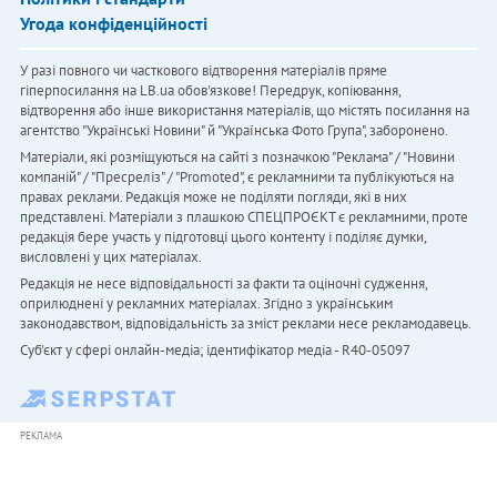
Угода конфіденційності
У разі повного чи часткового відтворення матеріалів пряме
гіперпосилання на LB.ua обов'язкове! Передрук, копіювання,
відтворення або інше використання матеріалів, що містять посилання на
агентство "Українськi Новини" й "Українська Фото Група", заборонено.
Матеріали, які розміщуються на сайті з позначкою "Реклама" / "Новини
компаній" / "Пресреліз" / "Promoted", є рекламними та публікуються на
правах реклами. Редакція може не поділяти погляди, які в них
представлені. Матеріали з плашкою СПЕЦПРОЄКТ є рекламними, проте
редакція бере участь у підготовці цього контенту і поділяє думки,
висловлені у цих матеріалах.
Редакція не несе відповідальності за факти та оціночні судження,
оприлюднені у рекламних матеріалах. Згідно з українським
законодавством, відповідальність за зміст реклами несе рекламодавець.
Cуб'єкт у сфері онлайн-медіа; ідентифікатор медіа - R40-05097
РЕКЛАМА