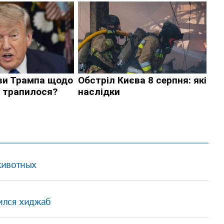
животных
ился хиджаб