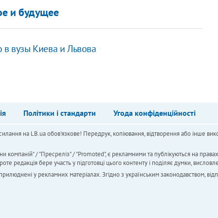
ое и будущее
 в вузы Киева и Львова
ія
Політики і стандарти
Угода конфіденційності
силання на LB.ua обов'язкове! Передрук, копіювання, відтворення або інше вико
ни компаній" / "Пресреліз" / "Promoted", є рекламними та публікуються на права
 редакція бере участь у підготовці цього контенту і поділяє думки, висловле
 оприлюднені у рекламних матеріалах. Згідно з українським законодавством, від