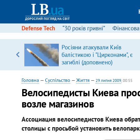
Defense Tech
“30 років гривні”
Фінансова
Росіяни атакували Київ
балістикою і "Цирконами", є
вщині
загиблі (доповнено)
і –
ах
Головна
—
Суспільство
—
Життя
—
29 липня 2009
, 00:55
Велосипедисты Киева прос
возле магазинов
Ассоциация велосипедистов Киева обрат
столицы с просьбой установить велопарк