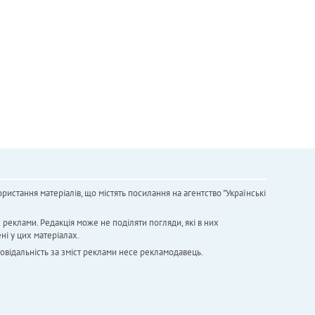
ристання матеріалів, що містять посилання на агентство "Українськi
х реклами. Редакція може не поділяти погляди, які в них
ні у цих матеріалах.
повідальність за зміст реклами несе рекламодавець.