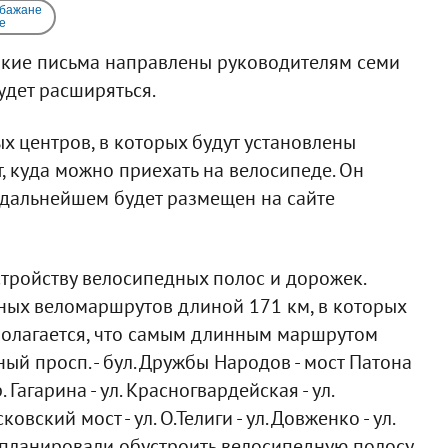
 бажане
e
такие письма направлены руководителям семи
удет расширяться.
х центров, в которых будут установлены
т, куда можно приехать на велосипеде. Он
в дальнейшем будет размещен на сайте
стройству велосипедных полос и дорожек.
ных веломаршрутов длиной 171 км, в которых
полагается, что самым длинным маршрутом
ный просп. - бул. Дружбы Народов - мост Патона
 Гагарина - ул. Красногвардейская - ул.
овский мост - ул. О.Телиги - ул. Довженко - ул.
ь планировали обустроить велосипедную полосу