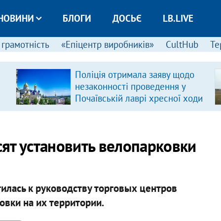
НОВИНИ
БЛОГИ
ДОСЬЄ
LB.LIVE
 грамотність
«Епіцентр виробників»
CultHub
Те
Поліція отримала заяву щодо
незаконності проведення у
Почаївській лаврі хресної ходи
ят установить велопарковки
илась к руководству торговых центров
овки на их территории.