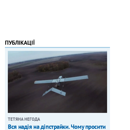
ПУБЛІКАЦІЇ
ТЕТЯНА НЕГОДА
Вся надія на діпстрайки. Чому просити