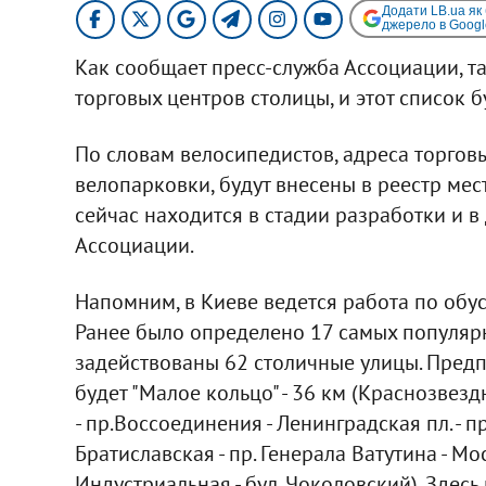
Додати LB.ua як
джерело в Googl
Как сообщает пресс-служба Ассоциации, 
торговых центров столицы, и этот список б
По словам велосипедистов, адреса торговы
велопарковки, будут внесены в реестр мес
сейчас находится в стадии разработки и 
Ассоциации.
Напомним, в Киеве ведется работа по обу
Ранее было определено 17 самых популяр
задействованы 62 столичные улицы. Пред
будет "Малое кольцо" - 36 км (Краснозвезд
- пр.Воссоединения - Ленинградская пл. - пр.
Братиславская - пр. Генерала Ватутина - Моск
Индустриальная - бул. Чоколовский). Здес