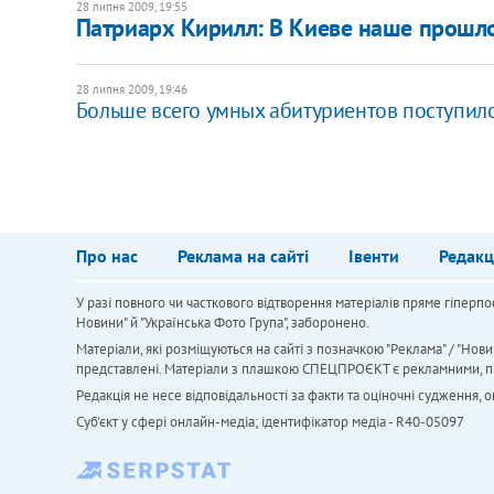
28 липня 2009, 19:55
Патриарх Кирилл: В Киеве наше прошл
28 липня 2009, 19:46
Больше всего умных абитуриентов поступило
Про нас
Реклама на сайті
Івенти
Редакц
У разі повного чи часткового відтворення матеріалів пряме гіперпо
Новини" й "Українська Фото Група", заборонено.
Матеріали, які розміщуються на сайті з позначкою "Реклама" / "Нови
представлені. Матеріали з плашкою СПЕЦПРОЄКТ є рекламними, проте
Редакція не несе відповідальності за факти та оціночні судження,
Cуб'єкт у сфері онлайн-медіа; ідентифікатор медіа - R40-05097