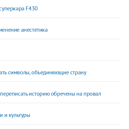
 суперкара F430
менение анестетика
ать символы, объединяющие страну
 переписать историю обречены на провал
и и культуры