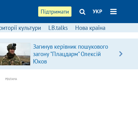
Підтримати
УКР
риторії культури
LB.talks
Нова країна
Загинув керівник пошукового
загону "Плацдарм" Олексій
Юков
РЕКЛАМА