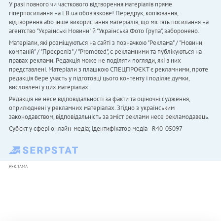
У разі повного чи часткового відтворення матеріалів пряме
гіперпосилання на LB.ua обов'язкове! Передрук, копіювання,
відтворення або інше використання матеріалів, що містять посилання на
агентство "Українськi Новини" й "Українська Фото Група", заборонено.
Матеріали, які розміщуються на сайті з позначкою "Реклама" / "Новини
компаній" / "Пресреліз" / "Promoted", є рекламними та публікуються на
правах реклами. Редакція може не поділяти погляди, які в них
представлені. Матеріали з плашкою СПЕЦПРОЄКТ є рекламними, проте
редакція бере участь у підготовці цього контенту і поділяє думки,
висловлені у цих матеріалах.
Редакція не несе відповідальності за факти та оціночні судження,
оприлюднені у рекламних матеріалах. Згідно з українським
законодавством, відповідальність за зміст реклами несе рекламодавець.
Cуб'єкт у сфері онлайн-медіа; ідентифікатор медіа - R40-05097
РЕКЛАМА