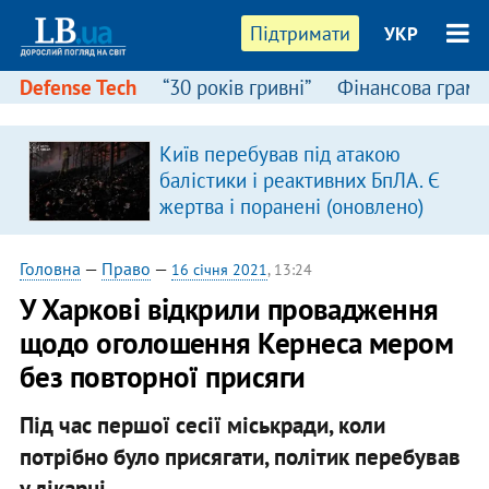
Підтримати
УКР
Defense Tech
“30 років гривні”
Фінансова грамо
Київ перебував під атакою
балістики і реактивних БпЛА. Є
жертва і поранені (оновлено)
Головна
—
Право
—
16 січня 2021
, 13:24
У Харкові відкрили провадження
щодо оголошення Кернеса мером
без повторної присяги
Під час першої сесії міськради, коли
потрібно було присягати, політик перебував
у лікарні.