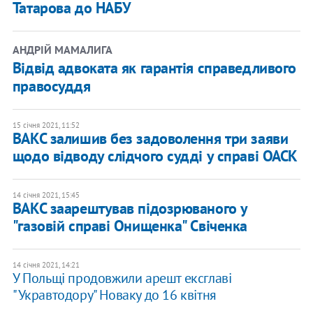
Татарова до НАБУ
АНДРІЙ МАМАЛИГА
Відвід адвоката як гарантія справедливого
правосуддя
15 січня 2021, 11:52
ВАКС залишив без задоволення три заяви
щодо відводу слідчого судді у справі ОАСК
14 січня 2021, 15:45
ВАКС заарештував підозрюваного у
"газовій справі Онищенка" Свіченка
14 січня 2021, 14:21
У Польщі продовжили арешт ексглаві
"Укравтодору" Новаку до 16 квітня