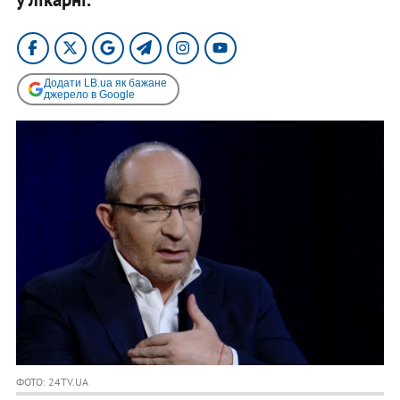
Додати LB.ua як бажане
джерело в Google
ФОТО: 24TV.UA