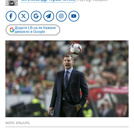
Додати LB.ua як бажане
джерело в Google
ФОТО: EPA/UPG