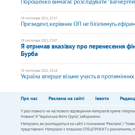
Порошенко вимагає розслідувати "вагнергейт
19 листопада 2021, 23:27
Президент, керівник ОП не бігатимуть ефірам
19 листопада 2021, 23:07
Я отримав вказівку про перенесення фіна
Бурба
19 листопада 2021, 18:18
Україна вперше візьме участь в протимінни
Про нас
Реклама на сайті
Івенти
Редакц
У разі повного чи часткового відтворення матеріалів пряме гіперпо
Новини" й "Українська Фото Група", заборонено.
Матеріали, які розміщуються на сайті з позначкою "Реклама" / "Нови
представлені. Матеріали з плашкою СПЕЦПРОЄКТ є рекламними, проте