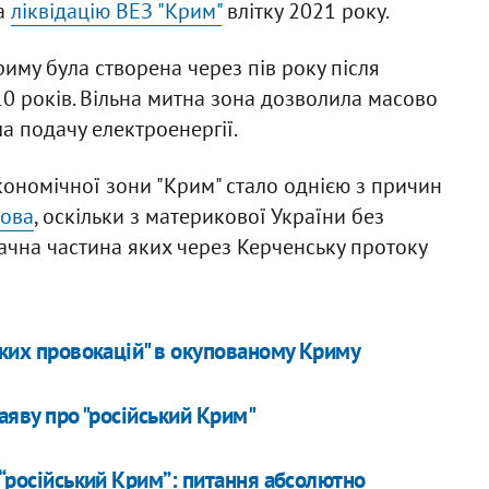
за
ліквідацію ВЕЗ "Крим"
влітку 2021 року.
иму була створена через пів року після
 10 років. Вільна митна зона дозволила масово
а подачу електроенергії.
кономічної зони "Крим" стало однією з причин
рова
, оскільки з материкової України без
ачна частина яких через Керченську протоку
ьких провокацій" в окупованому Криму
аяву про "російський Крим"
 “російський Крим”: питання абсолютно