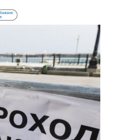
 бажане
e