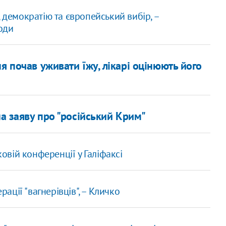
 демократію та європейський вибір, –
оди
я почав уживати їжу, лікарі оцінюють його
на заяву про "російський Крим"
вій конференції у Галіфаксі
рації "вагнерівців", – Кличко