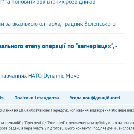
" та поновити звільнених розвідників
и за вказівкою олігарха, - радник Зеленського
льного етапу операції по "вагнерівцях", -
х навчаннях НАТО Dynamic Move
ія
Політики і стандарти
Угода конфіденційності
силання на LB.ua обов'язкове! Передрук, копіювання, відтворення або інше вико
ни компаній" / "Пресреліз" / "Promoted", є рекламними та публікуються на права
 редакція бере участь у підготовці цього контенту і поділяє думки, висловле