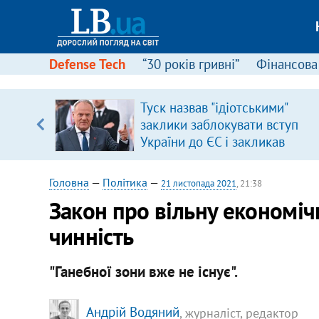
Defense Tech
“30 років гривні”
Фінансова
ою
Туск назвав "ідіотськими"
пЛА. Є
заклики заблокувати вступ
лено)
України до ЄС і закликав
припинити антиукраїнську
риторику
Головна
—
Політика
—
21 листопада 2021
, 21:38
Закон про вільну економіч
чинність
"Ганебної зони вже не існує".
Андрій Водяний
, журналіст, редактор