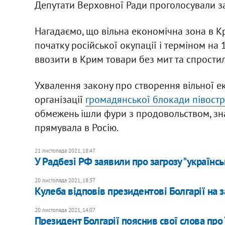
Депутати Верховної Ради проголосували 
Нагадаємо, що вільна економічна зона в Кр
початку російської окупації і терміном на
ввозити в Крим товари без мит та спростил
Ухвалення закону про створення вільної е
організації
громадянської блокади півост
обмежень ішли фури з продовольством, зн
прямувала в Росію.
21 листопада 2021, 18:47
У Радбезі РФ заявили про загрозу "українс
20 листопада 2021, 18:37
Кулеба відповів президентові Болгарії на з
20 листопада 2021, 14:07
Президент Болгарії пояснив свої слова про