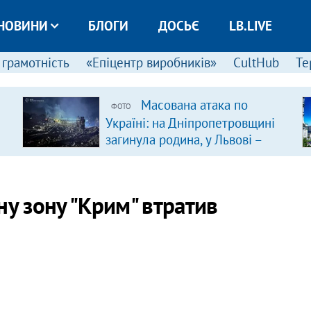
НОВИНИ
БЛОГИ
ДОСЬЄ
LB.LIVE
 грамотність
«Епіцентр виробників»
CultHub
Те
Масована атака по
ФОТО
Україні: на Дніпропетровщині
загинула родина, у Львові –
удар по багатоповерхівках
(доповнюється)
ну зону "Крим" втратив