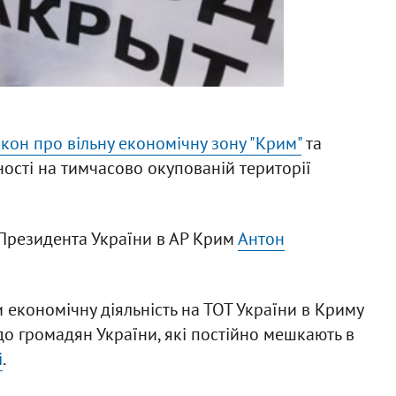
акон про вільну економічну зону "Крим"
та
ності на тимчасово окупованій території
Президента України в АР Крим
Антон
 економічну діяльність на ТОТ України в Криму
о громадян України, які постійно мешкають в
і
.