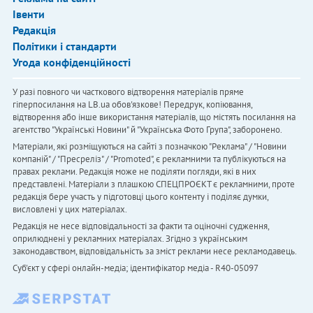
Івенти
Редакція
Політики і стандарти
Угода конфіденційності
У разі повного чи часткового відтворення матеріалів пряме
гіперпосилання на LB.ua обов'язкове! Передрук, копіювання,
відтворення або інше використання матеріалів, що містять посилання на
агентство "Українськi Новини" й "Українська Фото Група", заборонено.
Матеріали, які розміщуються на сайті з позначкою "Реклама" / "Новини
компаній" / "Пресреліз" / "Promoted", є рекламними та публікуються на
правах реклами. Редакція може не поділяти погляди, які в них
представлені. Матеріали з плашкою СПЕЦПРОЄКТ є рекламними, проте
редакція бере участь у підготовці цього контенту і поділяє думки,
висловлені у цих матеріалах.
Редакція не несе відповідальності за факти та оціночні судження,
оприлюднені у рекламних матеріалах. Згідно з українським
законодавством, відповідальність за зміст реклами несе рекламодавець.
Cуб'єкт у сфері онлайн-медіа; ідентифікатор медіа - R40-05097