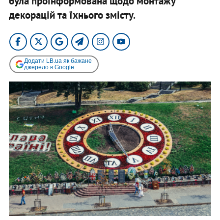
була проінформована щодо монтажу
декорацій та їхнього змісту.
Додати LB.ua як бажане
джерело в Google