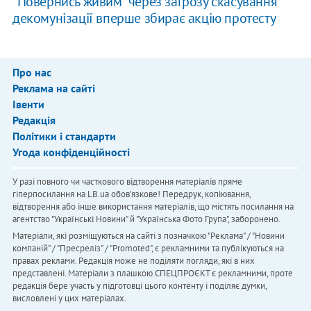
"Повернись живим" через загрозу скасування
декомунізації вперше збирає акцію протесту
Про нас
Реклама на сайті
Івенти
Редакція
Політики і стандарти
Угода конфіденційності
У разі повного чи часткового відтворення матеріалів пряме
гіперпосилання на LB.ua обов'язкове! Передрук, копіювання,
відтворення або інше використання матеріалів, що містять посилання на
агентство "Українськi Новини" й "Українська Фото Група", заборонено.
Матеріали, які розміщуються на сайті з позначкою "Реклама" / "Новини
компаній" / "Пресреліз" / "Promoted", є рекламними та публікуються на
правах реклами. Редакція може не поділяти погляди, які в них
представлені. Матеріали з плашкою СПЕЦПРОЄКТ є рекламними, проте
редакція бере участь у підготовці цього контенту і поділяє думки,
висловлені у цих матеріалах.