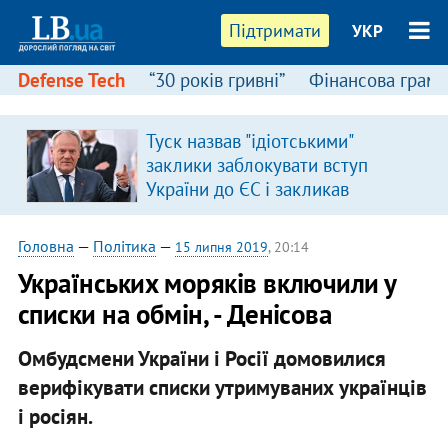
Підтримати
УКР
Defense Tech
“30 років гривні”
Фінансова грамо
:
Туск назвав "ідіотськими"
заклики заблокувати вступ
України до ЄС і закликав
припинити антиукраїнську
риторику
Головна
—
Політика
—
15 липня 2019
, 20:14
Українських моряків включили у
списки на обмін, - Денісова
Омбудсмени України і Росії домовилися
верифікувати списки утримуваних українців
і росіян.