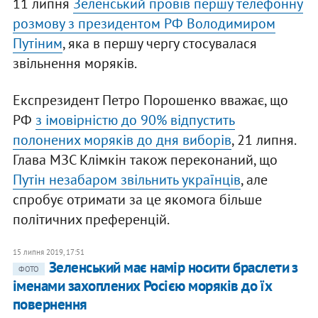
11 липня
Зеленський провів першу телефонну
розмову з президентом РФ Володимиром
Путіним
, яка в першу чергу стосувалася
звільнення моряків.
Експрезидент Петро Порошенко вважає, що
РФ
з імовірністю до 90% відпустить
полонених моряків до дня виборів
, 21 липня.
Глава МЗС Клімкін також переконаний, що
Путін незабаром звільнить українців
, але
спробує отримати за це якомога більше
політичних преференцій.
15 липня 2019, 17:51
Зеленський має намір носити браслети з
ФОТО
іменами захоплених Росією моряків до їх
повернення