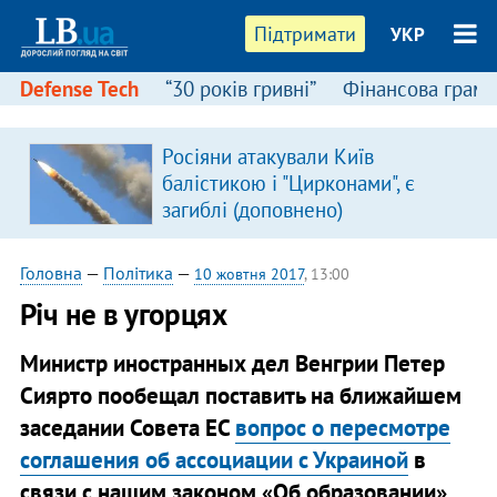
Підтримати
УКР
Defense Tech
“30 років гривні”
Фінансова грамо
Росіяни атакували Київ
балістикою і "Цирконами", є
загиблі (доповнено)
Головна
—
Політика
—
10 жовтня 2017
, 13:00
Річ не в угорцях
Министр иностранных дел Венгрии Петер
Сиярто пообещал поставить на ближайшем
заседании Совета ЕС
вопрос о пересмотре
соглашения об ассоциации с Украиной
в
связи с нашим законом «Об образовании».