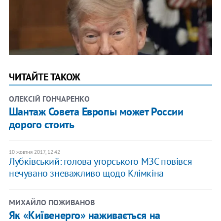
ЧИТАЙТЕ ТАКОЖ
ОЛЕКСІЙ ГОНЧАРЕНКО
Шантаж Совета Европы может России
дорого стоить
10 жовтня 2017, 12:42
Лубківський: голова угорського МЗС повівся
нечувано зневажливо щодо Клімкіна
МИХАЙЛО ПОЖИВАНОВ
Як «Київенерго» наживається на