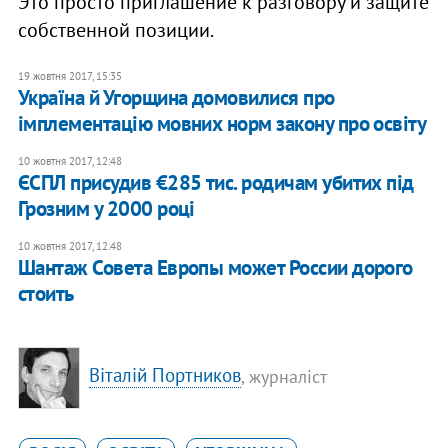
Это просто приглашение к разговору и защите
собственной позиции.
19 жовтня 2017, 15:35
Україна й Угорщина домовилися про
імплементацію мовних норм закону про освіту
10 жовтня 2017, 12:48
ЄСПЛ присудив €285 тис. родичам убитих під
Грозним у 2000 році
10 жовтня 2017, 12:48
Шантаж Совета Европы может России дорого
стоить
Віталій Портников
, журналіст