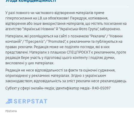
У разі повного чи часткового відтворення матеріалів пряме
гіперпосилання на LB.ua обов'язкове! Передрук, копіювання,
відтворення або інше використання матеріалів, що містять посилання на
агентство "Українськi Новини" й "Українська Фото Група", заборонено.
Матеріали, які розміщуються на сайті з позначкою "Реклама" / "Новини
компаній" / "Пресреліз" / "Promoted", є рекламними та публікуються на
правах реклами. Редакція може не поділяти погляди, які в них
представлені. Матеріали з плашкою СПЕЦПРОЄКТ є рекламними, проте
редакція бере участь у підготовці цього контенту і поділяє думки,
висловлені у цих матеріалах.
Редакція не несе відповідальності за факти та оціночні судження,
оприлюднені у рекламних матеріалах. Згідно з українським
законодавством, відповідальність за зміст реклами несе рекламодавець.
Cуб'єкт у сфері онлайн-медіа; ідентифікатор медіа - R40-05097
РЕКЛАМА