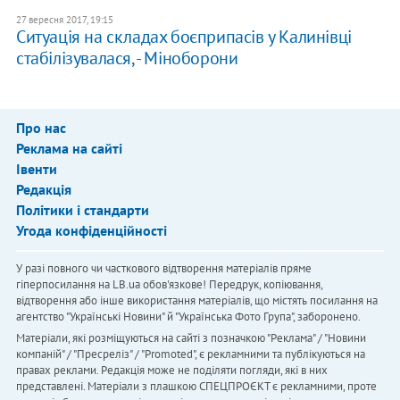
27 вересня 2017, 19:15
Ситуація на складах боєприпасів у Калинівці
стабілізувалася, - Міноборони
Про нас
Реклама на сайті
Івенти
Редакція
Політики і стандарти
Угода конфіденційності
У разі повного чи часткового відтворення матеріалів пряме
гіперпосилання на LB.ua обов'язкове! Передрук, копіювання,
відтворення або інше використання матеріалів, що містять посилання на
агентство "Українськi Новини" й "Українська Фото Група", заборонено.
Матеріали, які розміщуються на сайті з позначкою "Реклама" / "Новини
компаній" / "Пресреліз" / "Promoted", є рекламними та публікуються на
правах реклами. Редакція може не поділяти погляди, які в них
представлені. Матеріали з плашкою СПЕЦПРОЄКТ є рекламними, проте