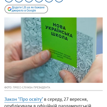
Додати LB.ua як бажане
джерело в Google
ФОТО: ПРЕСС-СЛУЖБА ПРЕЗИДЕНТА
Закон "Про освіту"
в середу, 27 вересня,
опублікували в офіційній парламентській