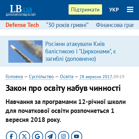
Підтримати
УКР
Defense Tech
“30 років гривні”
Фінансова грамо
Росіяни атакували Київ
я
балістикою і "Цирконами", є
загиблі (доповнено)
Головна
—
Суспільство
—
Освіта
—
28 вересня 2017
, 09:19
Закон про освіту набув чинності
Навчання за програмами 12-річної школи
для початкової освіти розпочнеться 1
вересня 2018 року.