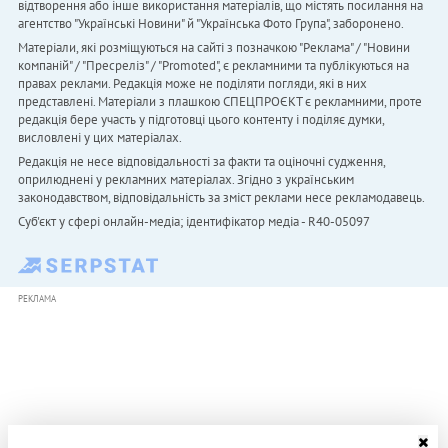
відтворення або інше використання матеріалів, що містять посилання на
агентство "Українськi Новини" й "Українська Фото Група", заборонено.
Матеріали, які розміщуються на сайті з позначкою "Реклама" / "Новини
компаній" / "Пресреліз" / "Promoted", є рекламними та публікуються на
правах реклами. Редакція може не поділяти погляди, які в них
представлені. Матеріали з плашкою СПЕЦПРОЄКТ є рекламними, проте
редакція бере участь у підготовці цього контенту і поділяє думки,
висловлені у цих матеріалах.
Редакція не несе відповідальності за факти та оціночні судження,
оприлюднені у рекламних матеріалах. Згідно з українським
законодавством, відповідальність за зміст реклами несе рекламодавець.
Cуб'єкт у сфері онлайн-медіа; ідентифікатор медіа - R40-05097
РЕКЛАМА