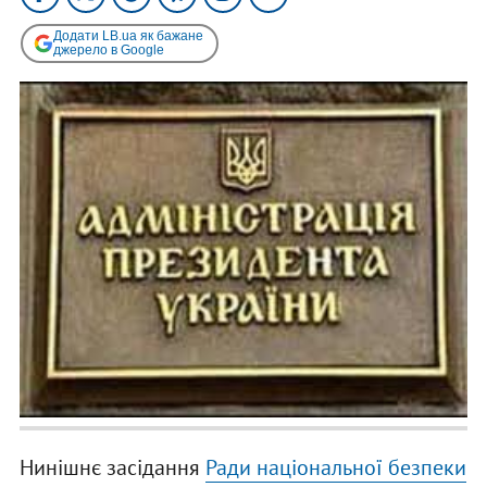
Додати LB.ua як бажане
джерело в Google
Нинішнє засідання
Ради національної безпеки